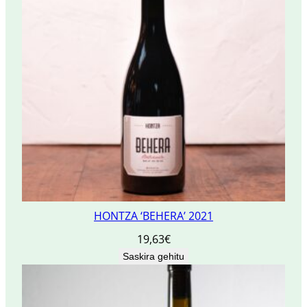
HONTZA ‘BEHERA’ 2021
19,63
€
Saskira gehitu