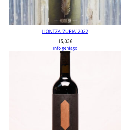
HONTZA ‘ZURIA’ 2022
15,03
€
Info gehiago