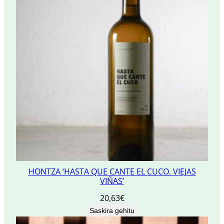
HONTZA ‘HASTA QUE CANTE EL CUCO. VIEJAS
VIÑAS’
20,63
€
Saskira gehitu