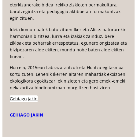
etorkizunerako bidea irekiko zizkioten permakultura,
baratzegintza eta pedagogia aktiboetan formakuntzak
egin zituen.
Ideia komun batek batu zituen Iker eta Alice: naturarekin
harmonian bizitzea, lurra eta izakiak zainduz, bere
zikloak eta beharrak errespetatuz, egunero ongizatea eta
bizipozaren alde ekiten, mundu hobe baten alde ekiten
finean.
Horrela, 2015ean Labrazara itzuli eta Hontza egitasmoa
sortu zuten. Lehenik Ikerren aitaren mahastiak ekoizpen
ekologikora egokitzeari ekin zioten eta gero emeki-emeki
nekazaritza biodinamikoan murgiltzen hasi ziren.
Gehiago jakin
GEHIAGO JAKIN