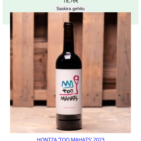
18,76
€
Saskira gehitu
HONTZA ‘TOO MAHATS’ 2023