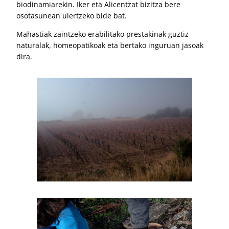
biodinamiarekin. Iker eta Alicentzat bizitza bere
osotasunean ulertzeko bide bat.
Mahastiak zaintzeko erabilitako prestakinak guztiz
naturalak, homeopatikoak eta bertako inguruan jasoak
dira.