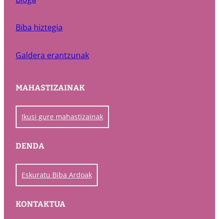
Biba hiztegia
Galdera erantzunak
MAHASTIZAINAK
Ikusi gure mahastizainak
DENDA
Eskuratu Biba Ardoak
KONTAKTUA