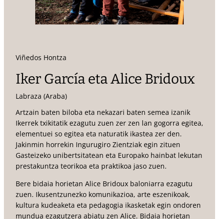
Viñedos Hontza
Iker García eta Alice Bridoux
Labraza (Araba)
Artzain baten biloba eta nekazari baten semea izanik
Ikerrek txikitatik ezagutu zuen zer zen lan gogorra egitea,
elementuei so egitea eta naturatik ikastea zer den.
Jakinmin horrekin Ingurugiro Zientziak egin zituen
Gasteizeko unibertsitatean eta Europako hainbat lekutan
prestakuntza teorikoa eta praktikoa jaso zuen.
Bere bidaia horietan Alice Bridoux baloniarra ezagutu
zuen. Ikusentzunezko komunikazioa, arte eszenikoak,
kultura kudeaketa eta pedagogia ikasketak egin ondoren
mundua ezagutzera abiatu zen Alice. Bidaia horietan