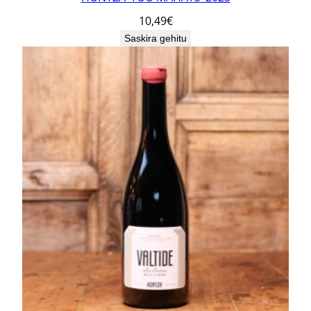
10,49
€
Saskira gehitu