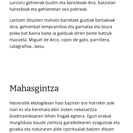
Lurzoru gehienak buztin eta karezkoak dira, batzutan
harezkoak eta gehienetan oso pobreak.
Lantzen dituzten mahats-barietate guztiak bertakoak
dira, gehienbat tempranilloa eta garnatxa eta biura
pixka bat baina baita ia galduak diren beste batzuk
mazuela, Miguel de Arco, cojon de gato, parrillera,
calagrañoa…kasu.
Mahasgintza
Hasieratik ekologikoan hasi baziren ere horrekin aski
izan ez eta berehala ekin zioten nekazaritza
biodinamikoaren lehen frogak egitera. Egun erabat
murgilduta daude zientzia garaikidearen ezagutzak eta
gizakia eta naturaren alde izpiritualak batzen dituen