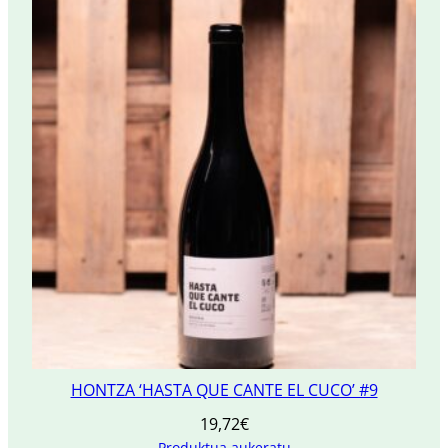
HONTZA ‘HASTA QUE CANTE EL CUCO’ #9
19,72
€
Produktua aukeratu