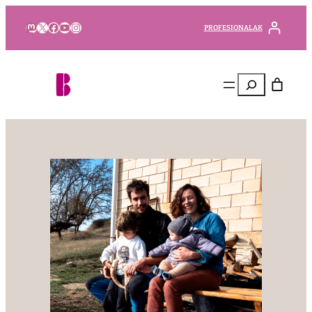
Mastodon
X
Facebook
YouTube
Instagram
PROFESIONALAK
Bilatu