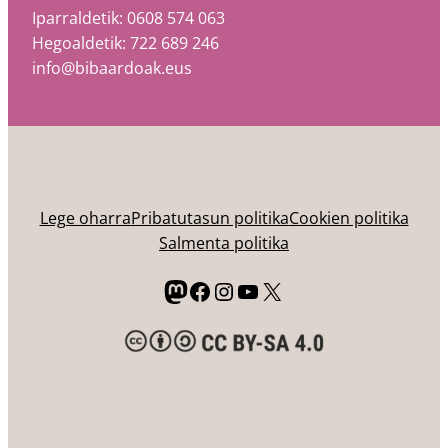
Iparraldetik: 0608 574 063
Hegoaldetik: 722 689 246
info@bibaardoak.eus
Lege oharra
Pribatutasun politika
Cookien politika
Salmenta politika
Mastodon
Facebook
Instagram
YouTube
X