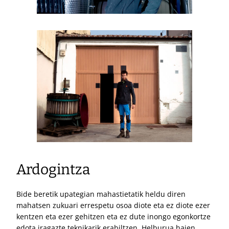
Ardogintza
Bide beretik upategian mahastietatik heldu diren
mahatsen zukuari errespetu osoa diote eta ez diote ezer
kentzen eta ezer gehitzen eta ez dute inongo egonkortze
edota iragazte teknikarik erabiltzen. Helburua haien