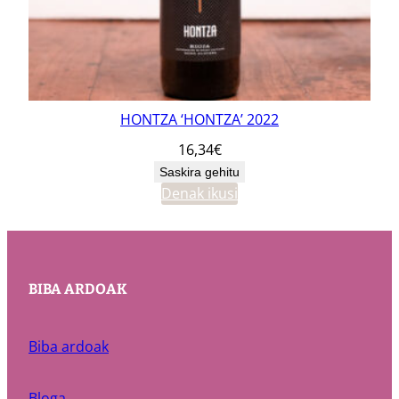
HONTZA ‘HONTZA’ 2022
16,34
€
Saskira gehitu
Denak ikusi
BIBA ARDOAK
Biba ardoak
Bloga