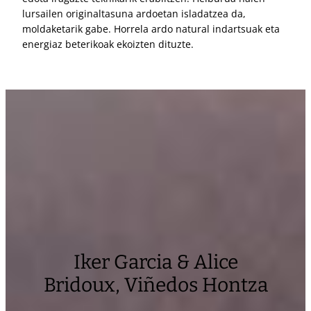
lursailen originaltasuna ardoetan isladatzea da,
moldaketarik gabe. Horrela ardo natural indartsuak eta
energiaz beterikoak ekoizten dituzte.
Iker Garcia & Alice
Bridoux, Viñedos Hontza