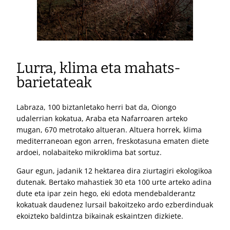
Lurra, klima eta mahats-
barietateak
Labraza, 100 biztanletako herri bat da, Oiongo
udalerrian kokatua, Araba eta Nafarroaren arteko
mugan, 670 metrotako altueran. Altuera horrek, klima
mediterraneoan egon arren, freskotasuna ematen diete
ardoei, nolabaiteko mikroklima bat sortuz.
Gaur egun, jadanik 12 hektarea dira ziurtagiri ekologikoa
dutenak. Bertako mahastiek 30 eta 100 urte arteko adina
dute eta ipar zein hego, eki edota mendebalderantz
kokatuak daudenez lursail bakoitzeko ardo ezberdinduak
ekoizteko baldintza bikainak eskaintzen dizkiete.