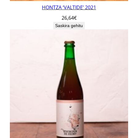
HONTZA ‘VALTIDE’ 2021
26,64
€
Saskira gehitu