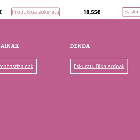
€
18,55
€
Produktua aukeratu
Saskir
ZAINAK
DENDA
 mahastizainak
Eskuratu Biba Ardoak