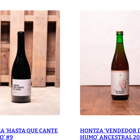
q
u
a
n
t
i
t
y
A ‘HASTA QUE CANTE
HONTZA ‘VENDEDOR 
O’ #9
HUMO’ ANCESTRAL 20