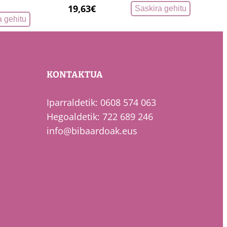
19,63
€
Saskira gehitu
a gehitu
KONTAKTUA
Iparraldetik: 0608 574 063
Hegoaldetik: 722 689 246
info@bibaardoak.eus