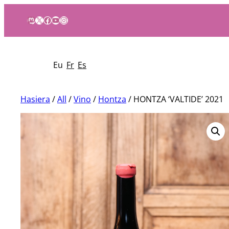
Mastodon
X
Facebook
YouTube
Instagram
Eu
Fr
Es
Hasiera
/
All
/
Vino
/
Hontza
/ HONTZA ‘VALTIDE’ 2021