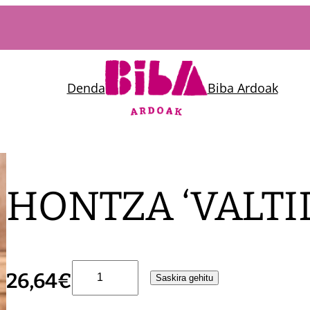
Denda
Biba Ardoak
HONTZA ‘VALTID
H
26,64
€
Saskira gehitu
O
N