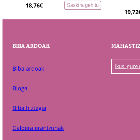
18,76
€
Saskira gehitu
19,72
BIBA ARDOAK
MAHASTI
Ikusi gure
Biba ardoak
Bloga
Biba hiztegia
Galdera erantzunak