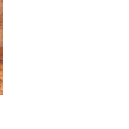
T
Z
A
'
V
A
L
T
I
D
E
'
2
0
2
1