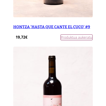
HONTZA ‘HASTA QUE CANTE EL CUCO’ #9
19,72
€
Produktua aukeratu