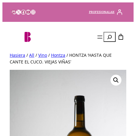
Mastodon
X
Facebook
YouTube
Instagram
PROFESIONALAK
Bilatu
Hasiera
/
All
/
Vino
/
Hontza
/ HONTZA ‘HASTA QUE
CANTE EL CUCO. VIEJAS VIÑAS’