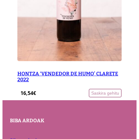
HONTZA ‘VENDEDOR DE HUMO’ CLARETE
2022
16,54
€
Saskira gehitu
BIBA ARDOAK