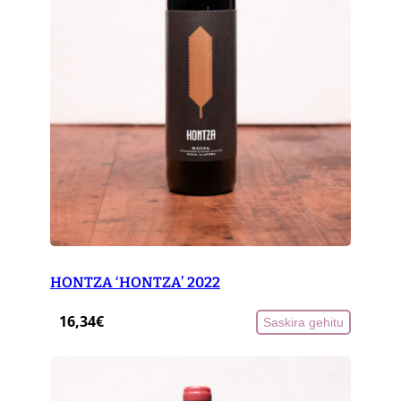
U
E
C
A
N
T
E
E
L
C
U
C
O
HONTZA ‘HONTZA’ 2022
.
V
16,34
€
Saskira gehitu
I
E
J