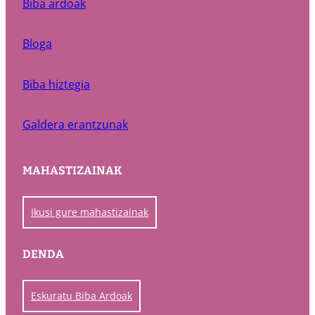
Biba ardoak
Bloga
Biba hiztegia
Galdera erantzunak
MAHASTIZAINAK
Ikusi gure mahastizainak
DENDA
Eskuratu Biba Ardoak