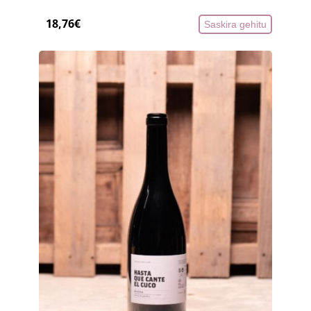
18,76
€
Saskira gehitu