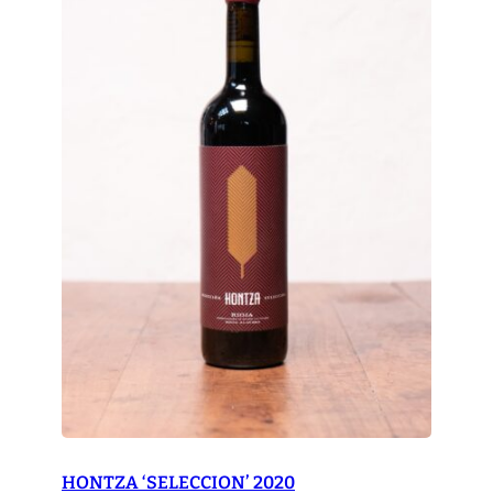
A
S
V
I
Ñ
A
S
'
q
u
a
n
t
i
t
y
HONTZA ‘SELECCION’ 2020