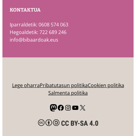
KONTAKTUA
Iparraldetik: 0608 574 063
Hegoaldetik: 722 689 246
info@bibaardoak.eus
Lege oharra
Pribatutasun politika
Cookien politika
Salmenta politika
Mastodon
Facebook
Instagram
YouTube
X