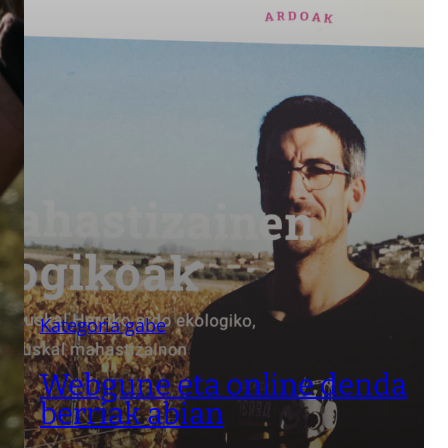
Kategoria gabe
Webgune eta online denda
berriak abian