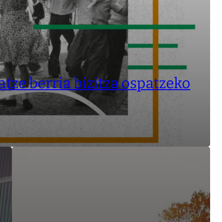
atze berria bizitza ospatzeko