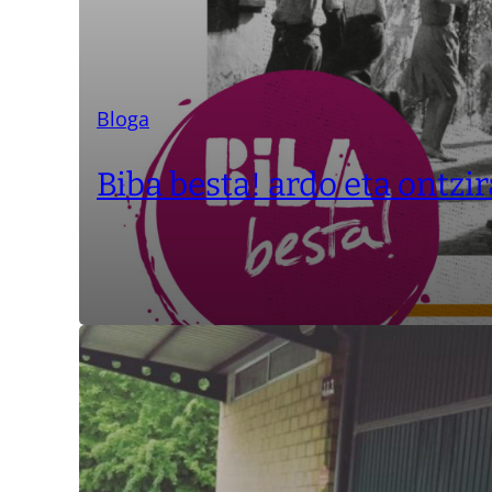
Bloga
Biba besta! ardo eta ontzir