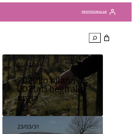
PROFESIONALAK
Bilatu
20/12/31
2020ko bilana
2021ari begirako
argia
23/03/31