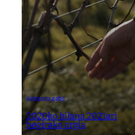
Kategoria gabe
2020ko bilana 2021ari
begirako argia