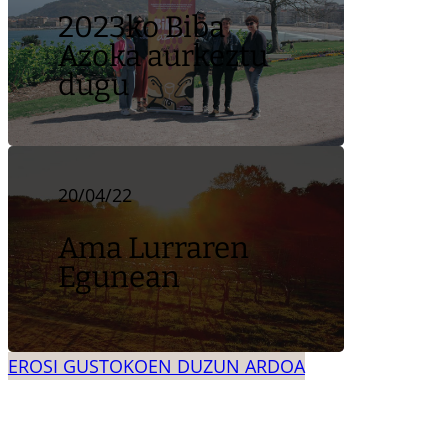
2023ko Biba
Azoka aurkeztu
dugu
20/04/22
Ama Lurraren
Egunean
EROSI GUSTOKOEN DUZUN ARDOA