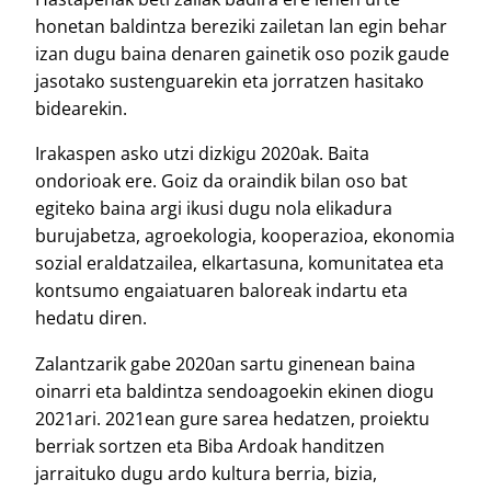
honetan baldintza bereziki zailetan lan egin behar
izan dugu baina denaren gainetik oso pozik gaude
jasotako sustenguarekin eta jorratzen hasitako
bidearekin.
Irakaspen asko utzi dizkigu 2020ak. Baita
ondorioak ere. Goiz da oraindik bilan oso bat
egiteko baina argi ikusi dugu nola elikadura
burujabetza, agroekologia, kooperazioa, ekonomia
sozial eraldatzailea, elkartasuna, komunitatea eta
kontsumo engaiatuaren baloreak indartu eta
hedatu diren.
Zalantzarik gabe 2020an sartu ginenean baina
oinarri eta baldintza sendoagoekin ekinen diogu
2021ari. 2021ean gure sarea hedatzen, proiektu
berriak sortzen eta Biba Ardoak handitzen
jarraituko dugu ardo kultura berria, bizia,