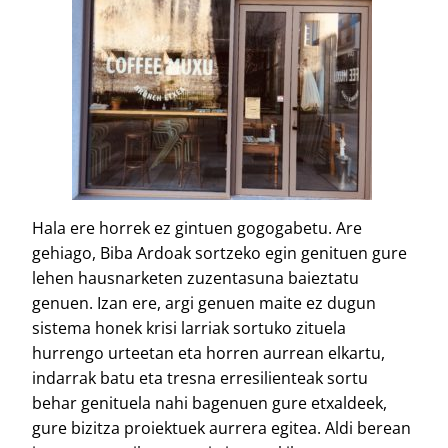
Hala ere horrek ez gintuen gogogabetu. Are
gehiago, Biba Ardoak sortzeko egin genituen gure
lehen hausnarketen zuzentasuna baieztatu
genuen. Izan ere, argi genuen maite ez dugun
sistema honek krisi larriak sortuko zituela
hurrengo urteetan eta horren aurrean elkartu,
indarrak batu eta tresna erresilienteak sortu
behar genituela nahi bagenuen gure etxaldeek,
gure bizitza proiektuek aurrera egitea. Aldi berean