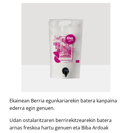
Ekainean Berria egunkariarekin batera kanpaina
ederra egin genuen.
Udan ostalaritzaren berrirekitzearekin batera
arnas freskoa hartu genuen eta Biba Ardoak