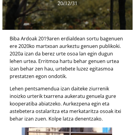
20/12/31
Biba Ardoak 2019aren erdialdean sortu bagenuen
ere 2020ko martxoan aurkeztu genuen publikoki.
2020a izan da berez urte osoa lan egin dugun
lehen urtea. Erritmoa hartu behar genuen urtea
izan behar zen hau, urtebete luzez egitasmoa
prestatzen egon ondotik.
Lehen pentsamendua izan daiteke ziurrenik
inoizko urterik txarrena aukeratu genuela gure
kooperatiba abiatzeko. Aurkezpena egin eta
astebetera ostalaritza eta merkataritza osoak itxi
behar izan zuen. Kolpe latza denentzako.