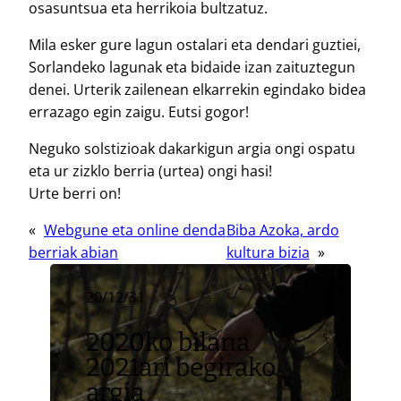
osasuntsua eta herrikoia bultzatuz.
Mila esker gure lagun ostalari eta dendari guztiei,
Sorlandeko lagunak eta bidaide izan zaituztegun
denei. Urterik zailenean elkarrekin egindako bidea
errazago egin zaigu. Eutsi gogor!
Neguko solstizioak dakarkigun argia ongi ospatu
eta ur zizklo berria (urtea) ongi hasi!
Urte berri on!
«
Webgune eta online denda
Biba Azoka, ardo
berriak abian
kultura bizia
»
20/12/31
2020ko bilana
2021ari begirako
argia