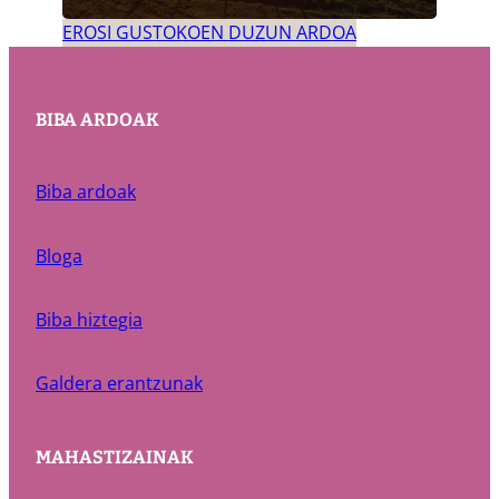
EROSI GUSTOKOEN DUZUN ARDOA
BIBA ARDOAK
Biba ardoak
Bloga
Biba hiztegia
Galdera erantzunak
MAHASTIZAINAK