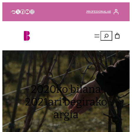
Mastodon
X
Facebook
YouTube
Instagram
PROFESIONALAK
Bilatu
2020ko bilana
2021ari begirako
argia