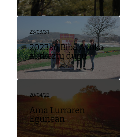
23/03/31
2023ko Biba Azoka
aurkeztu dugu
20/04/22
Ama Lurraren
Egunean