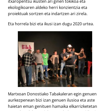
itxaropentsu ikusten ari ginen tokikoa eta
ekologikoaren aldeko herri konzientzia eta
proiektuak sortzen eta indartzen ari zirela.
Eta horrela bizi eta ikusi izan dugu 2020 urtea.
Martxoan Donostiako Tabakaleran egin genuen
aurkezpenean bizi izan genuen ilusioa eta aste
haietan eman genituen hamaika elkarrizketetan