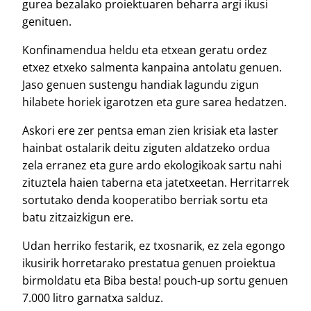
gurea bezalako proiektuaren beharra argi ikusi
genituen.
Konfinamendua heldu eta etxean geratu ordez
etxez etxeko salmenta kanpaina antolatu genuen.
Jaso genuen sustengu handiak lagundu zigun
hilabete horiek igarotzen eta gure sarea hedatzen.
Askori ere zer pentsa eman zien krisiak eta laster
hainbat ostalarik deitu ziguten aldatzeko ordua
zela erranez eta gure ardo ekologikoak sartu nahi
zituztela haien taberna eta jatetxeetan. Herritarrek
sortutako denda kooperatibo berriak sortu eta
batu zitzaizkigun ere.
Udan herriko festarik, ez txosnarik, ez zela egongo
ikusirik horretarako prestatua genuen proiektua
birmoldatu eta Biba besta! pouch-up sortu genuen
7.000 litro garnatxa salduz.