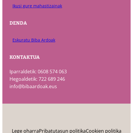
Ikusi gure mahastizainak
DENDA
Eskuratu Biba Ardoak
KONTAKTUA
Iparraldetik: 0608 574 063
Hegoaldetik: 722 689 246
info@bibaardoak.eus
Lege oharra
Pribatutasun politika
Cookien politika