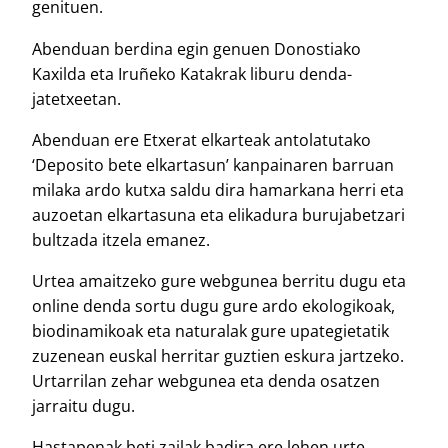
genituen.
Abenduan berdina egin genuen Donostiako
Kaxilda eta Iruñeko Katakrak liburu denda-
jatetxeetan.
Abenduan ere Etxerat elkarteak antolatutako
‘Deposito bete elkartasun’ kanpainaren barruan
milaka ardo kutxa saldu dira hamarkana herri eta
auzoetan elkartasuna eta elikadura burujabetzari
bultzada itzela emanez.
Urtea amaitzeko gure webgunea berritu dugu eta
online denda sortu dugu gure ardo ekologikoak,
biodinamikoak eta naturalak gure upategietatik
zuzenean euskal herritar guztien eskura jartzeko.
Urtarrilan zehar webgunea eta denda osatzen
jarraitu dugu.
Hastapenak beti zailak badira ere lehen urte