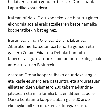
hedatzen jarraitu genuen, bereziki Donostiatik
Lapurdiko kostaldera.
Irailean ofizialki Olatukoopeko kide bihurtu ginen
ekonomia sozial eraldatzailearen beste hamaika
kooperatibekin bat eginez.
Irailan eta urrian Orereta, Zerain, Eibar eta
Ziburuko merkatuetan parte hartu genuen eta
gainera Zerain, Eibar eta Debako hamaika
tabernetan gure ardoekin pintxo-pote ekologikoak
antolatu zituen Biolurrek.
Azaroan Orona kooperatibako ehundaka langile
eta ikasle egunero era osasuntsu eta arduratsuan
elikatzen duen Diametro 200 taberna-kantina-
jatetxean eta mila familia biltzen dituen Labore
Oarso kontsumo kooperatiban gure 30 ardo
ekologiko biltzen dituzten ardotegiak sortu