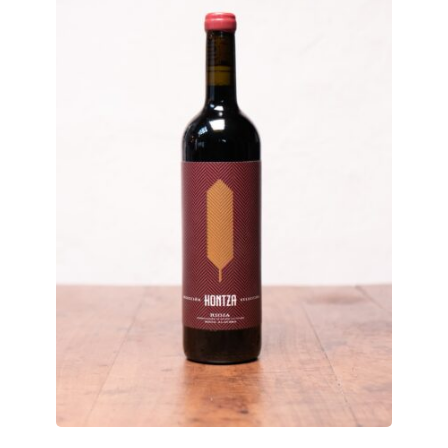
V
E
N
D
E
D
O
R
D
E
H
U
M
O
'
A
N
C