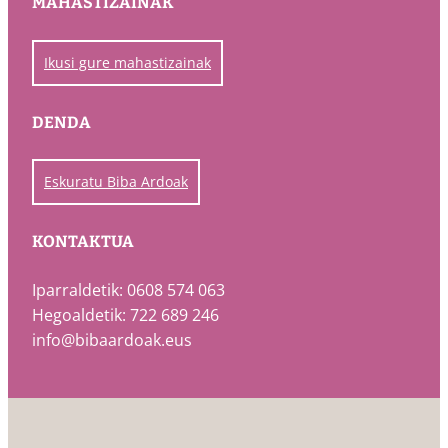
MAHASTIZAINAK
Ikusi gure mahastizainak
DENDA
Eskuratu Biba Ardoak
KONTAKTUA
Iparraldetik: 0608 574 063
Hegoaldetik: 722 689 246
info@bibaardoak.eus