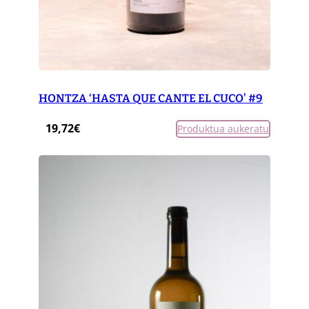
HONTZA ‘HASTA QUE CANTE EL CUCO’ #9
19,72
€
Produktua aukeratu