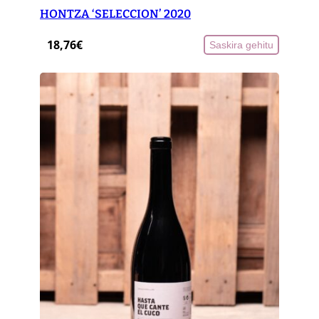
E
HONTZA ‘SELECCION’ 2020
S
T
18,76
€
Saskira gehitu
R
A
L
2
0
2
3
q
u
a
n
t
i
t
y