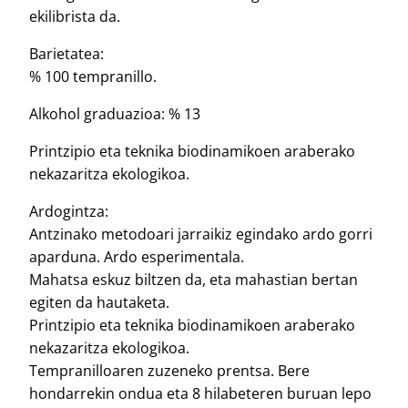
ekilibrista da.
Barietatea:
% 100 tempranillo.
Alkohol graduazioa: % 13
Printzipio eta teknika biodinamikoen araberako
nekazaritza ekologikoa.
Ardogintza:
Antzinako metodoari jarraikiz egindako ardo gorri
aparduna. Ardo esperimentala.
Mahatsa eskuz biltzen da, eta mahastian bertan
egiten da hautaketa.
Printzipio eta teknika biodinamikoen araberako
nekazaritza ekologikoa.
Tempranilloaren zuzeneko prentsa. Bere
hondarrekin ondua eta 8 hilabeteren buruan lepo