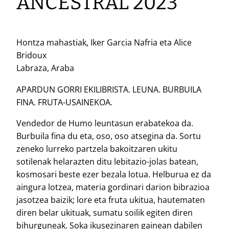
ANCESTRAL 2023
Hontza mahastiak, Iker Garcia Nafria eta Alice
Bridoux
Labraza, Araba
APARDUN GORRI EKILIBRISTA. LEUNA. BURBUILA
FINA. FRUTA-USAINEKOA.
Vendedor de Humo leuntasun erabatekoa da.
Burbuila fina du eta, oso, oso atsegina da. Sortu
zeneko lurreko partzela bakoitzaren ukitu
sotilenak helarazten ditu lebitazio-jolas batean,
kosmosari beste ezer bezala lotua. Helburua ez da
aingura lotzea, materia gordinari darion bibrazioa
jasotzea baizik; lore eta fruta ukitua, hautematen
diren belar ukituak, sumatu soilik egiten diren
bihurguneak. Soka ikusezinaren gainean dabilen