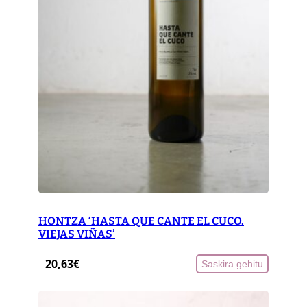
HONTZA ‘HASTA QUE CANTE EL CUCO.
VIEJAS VIÑAS’
20,63
€
Saskira gehitu