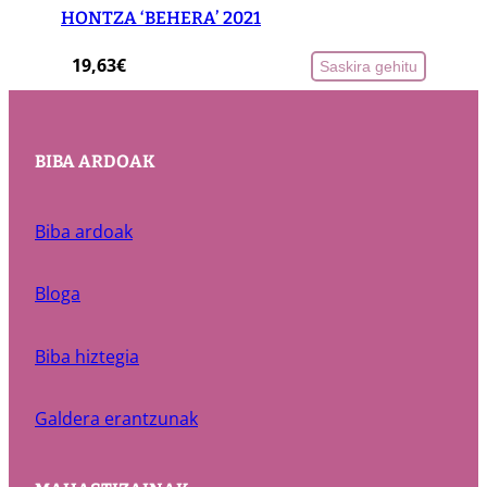
HONTZA ‘BEHERA’ 2021
19,63
€
Saskira gehitu
BIBA ARDOAK
Biba ardoak
Bloga
Biba hiztegia
Galdera erantzunak