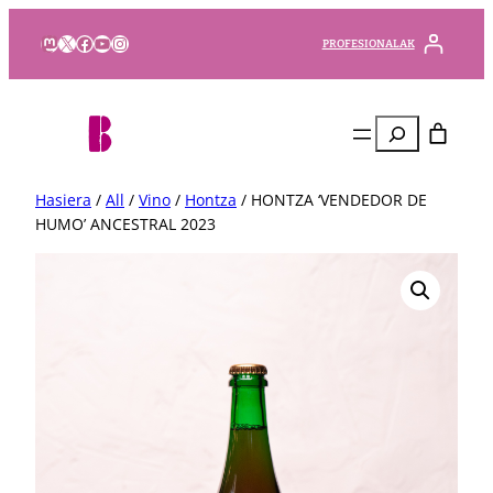
Mastodon
X
Facebook
YouTube
Instagram
PROFESIONALAK
Bilatu
Hasiera
/
All
/
Vino
/
Hontza
/ HONTZA ‘VENDEDOR DE
HUMO’ ANCESTRAL 2023