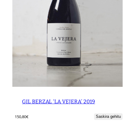
GIL BERZAL ‘LA VEJERA’ 2019
150,80
€
Saskira gehitu