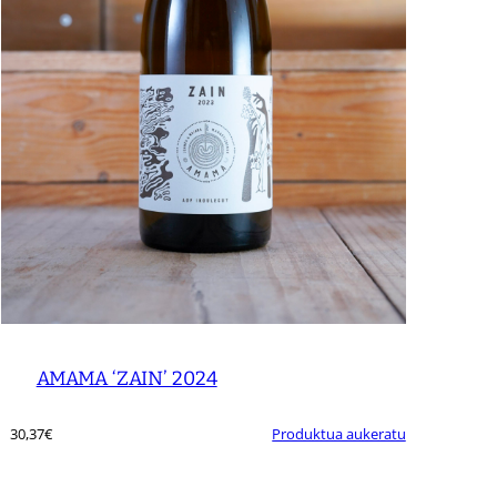
AMAMA ‘ZAIN’ 2024
30,37
€
Produktua aukeratu