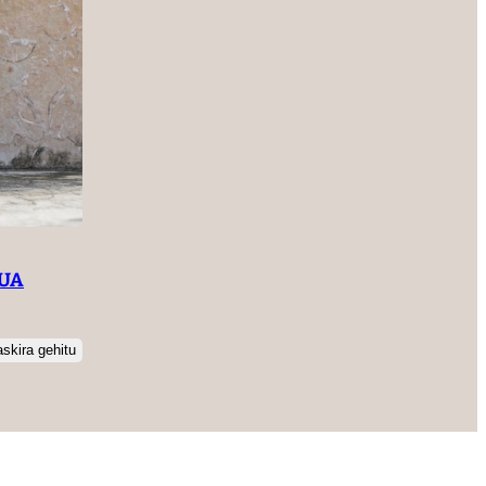
DUA
skira gehitu