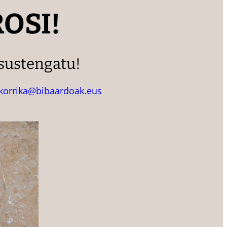
OSI!
 sustengatu!
korrika@bibaardoak.eus