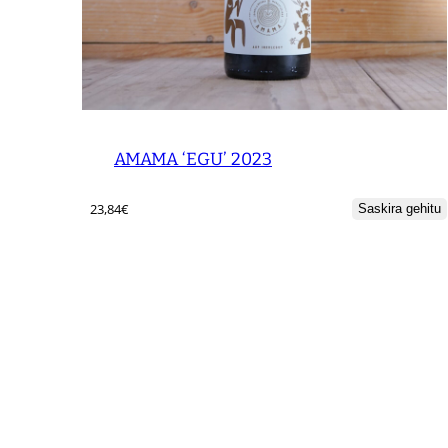
AMAMA ‘EGU’ 2023
23,84
€
Saskira gehitu