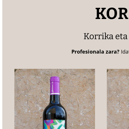
KOR
Korrika eta
Profesionala zara?
Ida