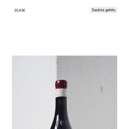
20,63
€
Saskira gehitu