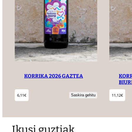
KORRIKA 2026 GAZTEA
KORR
BIU
6,11
€
11,12
€
Saskira gehitu
Ikusi guztiak