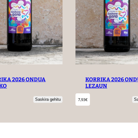
KORRIKA 2026 ON
IKA 2026 ONDUA
LEZAUN
RKO
7,93
€
Sa
Saskira gehitu