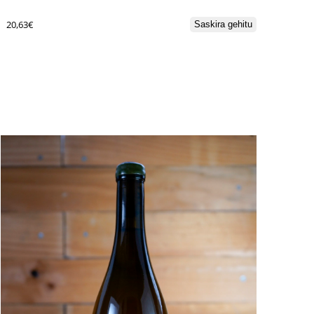
20,63
€
Saskira gehitu