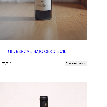
GIL BERZAL ‘BAJO CERO’ 2016
77,71
€
Saskira gehitu