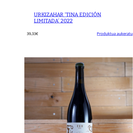
URKIZAHAR ‘TINA EDICIÓN
LIMITADA’ 2022
39,33
€
Produktua aukeratu