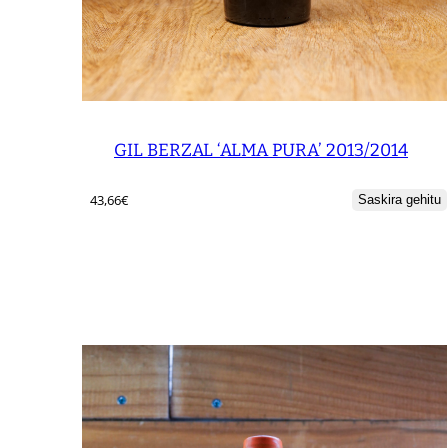
GIL BERZAL ‘ALMA PURA’ 2013/2014
43,66
€
Saskira gehitu