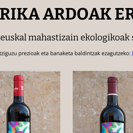
RIKA ARDOAK ER
 euskal mahastizain ekologikoak
tziguzu prezioak eta banaketa baldintzak ezagutzeko: