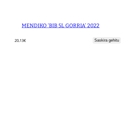
MENDIKO ‘BIB 5L GORRIA’ 2022
20,13
€
Saskira gehitu