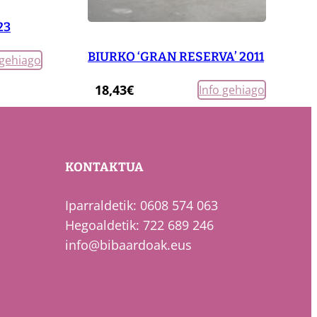
23
BIURKO ‘GRAN RESERVA’ 2011
 gehiago
18,43
€
Info gehiago
KONTAKTUA
Iparraldetik: 0608 574 063
Hegoaldetik: 722 689 246
info@bibaardoak.eus