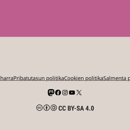
oharra
Pribatutasun politika
Cookien politika
Salmenta p
Mastodon
Facebook
Instagram
YouTube
X