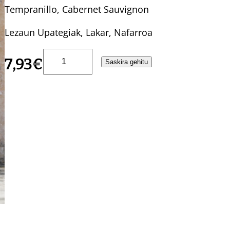
Tempranillo, Cabernet Sauvignon
Lezaun Upategiak, Lakar, Nafarroa
K
7,93
€
Saskira gehitu
O
R
R
I
K
A
2
0
2
6
O
N