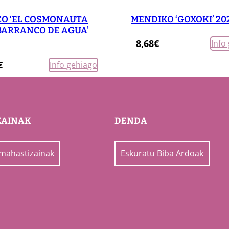
y
ZO ‘EL COSMONAUTA
MENDIKO ‘GOXOKI’ 20
 BARRANCO DE AGUA’
8,68
€
Info
€
Info gehiago
ZAINAK
DENDA
 mahastizainak
Eskuratu Biba Ardoak