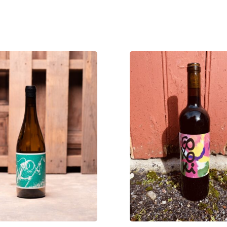
D
U
A
L
E
Z
A
U
N
q
u
a
n
t
i
t