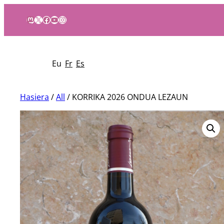
Mastodon
X
Facebook
YouTube
Instagram
Eu
Fr
Es
Hasiera
/
All
/ KORRIKA 2026 ONDUA LEZAUN