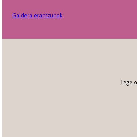
Galdera erantzunak
Lege 