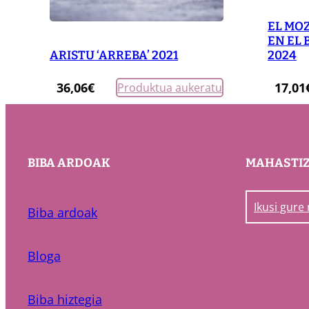
EL MO
EN EL
2024
ARISTU ‘ARREBA’ 2021
17,01
36,06
€
Produktua aukeratu
BIBA ARDOAK
MAHASTI
Ikusi gure
Biba ardoak
Bloga
Biba hiztegia