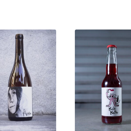
D
U
A
L
E
Z
A
U
N
c
a
n
t
i
d
a