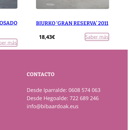
ROSADO
BIURKO ‘GRAN RESERVA’ 2011
18,43
€
Saber más
ber más
CONTACTO
Desde Iparralde: 0608 574 063
Desde Hegoalde: 722 689 246
info@bibaardoak.eus