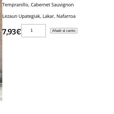
Tempranillo, Cabernet Sauvignon
Lezaun Upategiak, Lakar, Nafarroa
K
7,93
€
Añadir al carrito
O
R
R
I
K
A
2
0
2
6
O
N