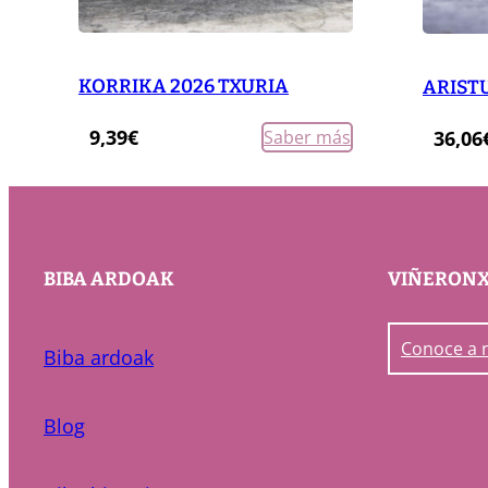
KORRIKA 2026 TXURIA
ARISTU
9,39
€
Saber más
36,06
BIBA ARDOAK
VIÑERON
Conoce a 
Biba ardoak
Blog