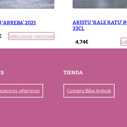
d
ARISTU ‘KALE KATU’ 
 ‘ARREBA’ 2021
33CL
€
Seleccionar opciones
4,74
€
Sa
XS
TIENDA
nuestros viñeronxs
Compra Biba Ardoak