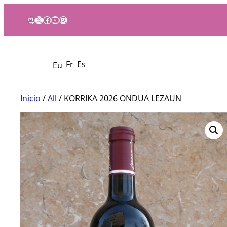
Mastodon
X
Facebook
YouTube
Instagram
Fr
Es
Eu
Inicio
/
All
/ KORRIKA 2026 ONDUA LEZAUN