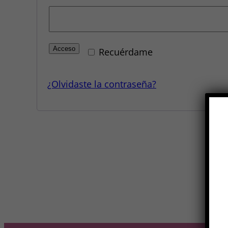
Acceso
Recuérdame
¿Olvidaste la contraseña?