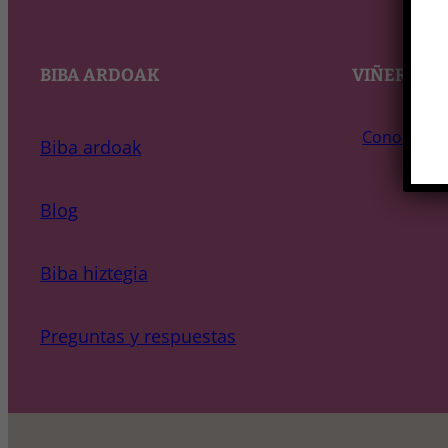
BIBA ARDOAK
VIÑERONX
Conoce a n
Biba ardoak
Blog
Biba hiztegia
Preguntas y respuestas