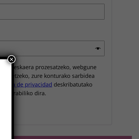
rio
×
 zure eskaera prozesatzeko, webgune
 hobetzeko, zure konturako sarbidea
olítica de privacidad
deskribatutako
ko erabiliko dira.