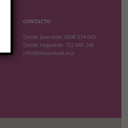
CONTACTO
Desde Iparralde: 0608 574 063
Desde Hegoalde: 722 689 246
info@bibaardoak.eus