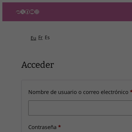
Mastodon
X
Facebook
YouTube
Instagram
Fr
Es
Eu
Acceder
Nombre de usuario o correo electrónico
Obligatorio
Contraseña
*