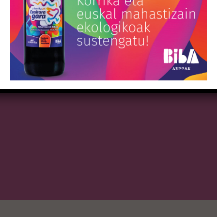
S
TIENDA
uestros viñeronxs
Compra Biba Ardoak