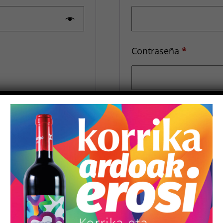
Obligato
Contraseña
*
Zure datu pertsonalak
honetako esperientzia
kudeatzeko eta gure
p
bestelako helburuetara
Registrarse