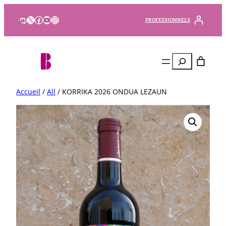
Mastodon
X
Facebook
YouTube
Instagram
PROFESSIONNELS
Rechercher
Accueil
/
All
/ KORRIKA 2026 ONDUA LEZAUN