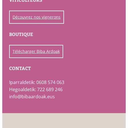
VITICULTEURS
Découvrez nos vignerons
BOUTIQUE
Télécharger Biba Ardoak
CONTACT
Iparraldetik: 0608 574 063
Hegoaldetik: 722 689 246
info@bibaardoak.eus