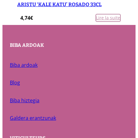
ARISTU ‘KALE KATU’ ROSADO 33CL
4,74
€
Lire la suite
BIBA ARDOAK
Biba ardoak
Blog
Biba hiztegia
Galdera erantzunak