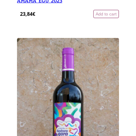
AMAMA ‘EGU’ 2023
23,84
€
Add to cart