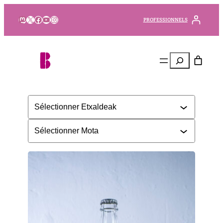
Mastodon
X
Facebook
YouTube
Instagram
PROFESSIONNELS
Rechercher