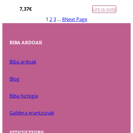
7,37
€
Lire la suite
1
2
3
…
8
Next Page
BIBA ARDOAK
Biba ardoak
Blog
Biba hiztegia
Galdera erantzunak
VITICULTEURS