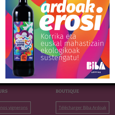
AMAMA ‘EGU’ 2023
23,84
€
Add to cart
URS
BOUTIQUE
nos vignerons
Télécharger Biba Ardoak