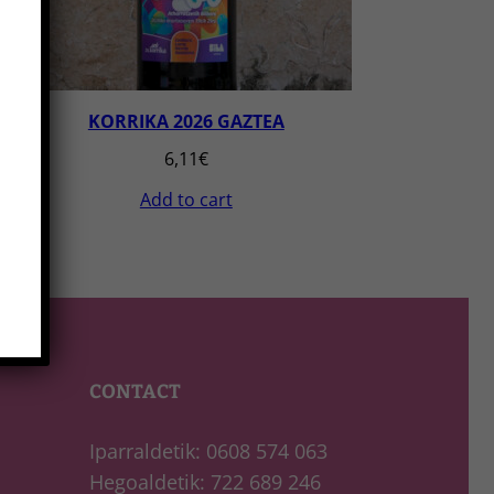
KORRIKA 2026 GAZTEA
6,11
€
Add to cart
CONTACT
Iparraldetik: 0608 574 063
Hegoaldetik: 722 689 246