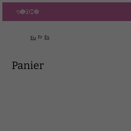
Mastodon
X
Facebook
YouTube
Instagram
Fr
Es
Eu
Panier