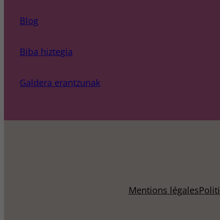
Blog
Biba hiztegia
Galdera erantzunak
Mentions légales
Polit