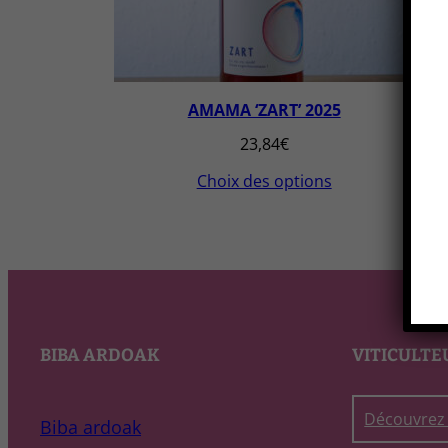
AMAMA ‘ZART’ 2025
23,84
€
Choix des options
BIBA ARDOAK
VITICULTE
Découvrez 
Biba ardoak