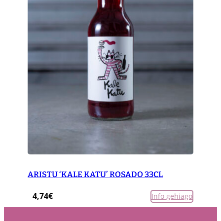
ARISTU ‘KALE KATU’ ROSADO 33CL
4,74
€
Info gehiago