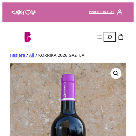
Mastodon
X
Facebook
YouTube
Instagram
PROFESIONALAK
Bilatu
Hasiera
/
All
/ KORRIKA 2026 GAZTEA