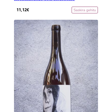
11,12
€
Saskira gehitu