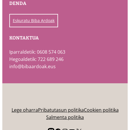
DENDA
Eskuratu Biba Ardoak
KONTAKTUA
Iparraldetik: 0608 574 063
Hegoaldetik: 722 689 246
info@bibaardoak.eus
Lege oharra
Pribatutasun politika
Cookien politika
Salmenta politika