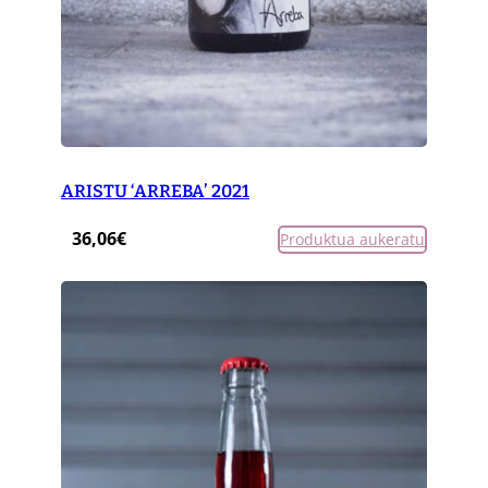
ARISTU ‘ARREBA’ 2021
36,06
€
Produktua aukeratu