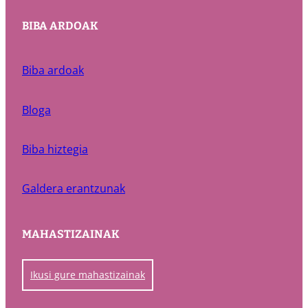
BIBA ARDOAK
Biba ardoak
Bloga
Biba hiztegia
Galdera erantzunak
MAHASTIZAINAK
Ikusi gure mahastizainak