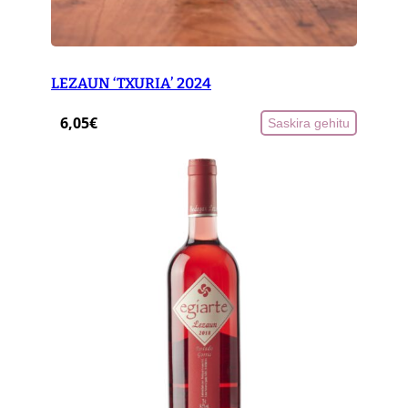
n
t
i
t
LEZAUN ‘TXURIA’ 2024
y
6,05
€
Saskira gehitu