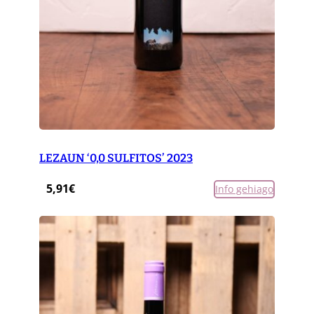
LEZAUN ‘0,0 SULFITOS’ 2023
5,91
€
Info gehiago