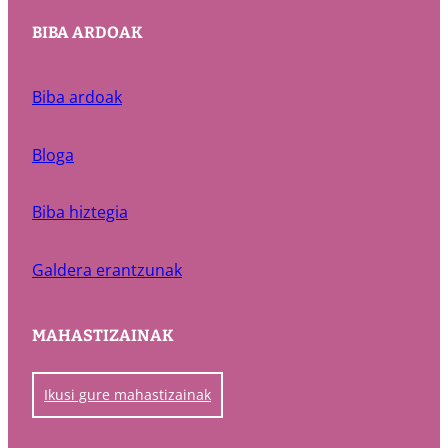
BIBA ARDOAK
Biba ardoak
Bloga
Biba hiztegia
Galdera erantzunak
MAHASTIZAINAK
Ikusi gure mahastizainak