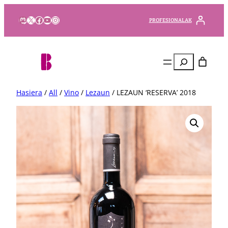
Mastodon
X
Facebook
YouTube
Instagram
PROFESIONALAK
Bilatu
Hasiera
/
All
/
Vino
/
Lezaun
/ LEZAUN ‘RESERVA’ 2018