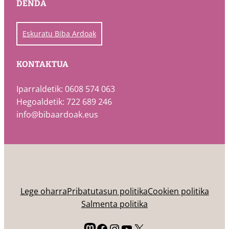
DENDA
Eskuratu Biba Ardoak
KONTAKTUA
Iparraldetik: 0608 574 063
Hegoaldetik: 722 689 246
info@bibaardoak.eus
Lege oharra
Pribatutasun politika
Cookien politika
Salmenta politika
Mastodon
Facebook
Instagram
YouTube
X