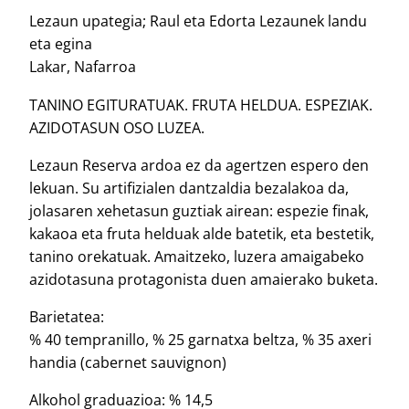
Lezaun upategia; Raul eta Edorta Lezaunek landu
eta egina
Lakar, Nafarroa
TANINO EGITURATUAK. FRUTA HELDUA. ESPEZIAK.
AZIDOTASUN OSO LUZEA.
Lezaun Reserva ardoa ez da agertzen espero den
lekuan. Su artifizialen dantzaldia bezalakoa da,
jolasaren xehetasun guztiak airean: espezie finak,
kakaoa eta fruta helduak alde batetik, eta bestetik,
tanino orekatuak. Amaitzeko, luzera amaigabeko
azidotasuna protagonista duen amaierako buketa.
Barietatea:
% 40 tempranillo, % 25 garnatxa beltza, % 35 axeri
handia (cabernet sauvignon)
Alkohol graduazioa: % 14,5