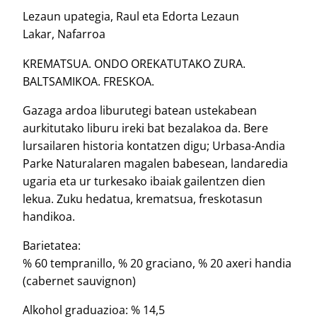
Lezaun upategia, Raul eta Edorta Lezaun
Lakar, Nafarroa
KREMATSUA. ONDO OREKATUTAKO ZURA.
BALTSAMIKOA. FRESKOA.
Gazaga ardoa liburutegi batean ustekabean
aurkitutako liburu ireki bat bezalakoa da. Bere
lursailaren historia kontatzen digu; Urbasa-Andia
Parke Naturalaren magalen babesean, landaredia
ugaria eta ur turkesako ibaiak gailentzen dien
lekua. Zuku hedatua, krematsua, freskotasun
handikoa.
Barietatea:
% 60 tempranillo, % 20 graciano, % 20 axeri handia
(cabernet sauvignon)
Alkohol graduazioa: % 14,5