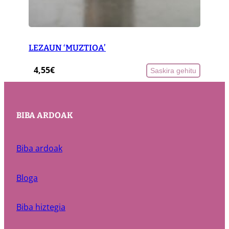
LEZAUN ‘MUZTIOA’
4,55
€
Saskira gehitu
BIBA ARDOAK
Biba ardoak
Bloga
Biba hiztegia