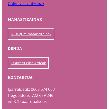
Galdera erantzunak
MAHASTIZAINAK
Ikusi gure mahastizainak
DENDA
Eskuratu Biba Ardoak
KONTAKTUA
Iparraldetik: 0608 574 063
Hegoaldetik: 722 689 246
info@bibaardoak.eus