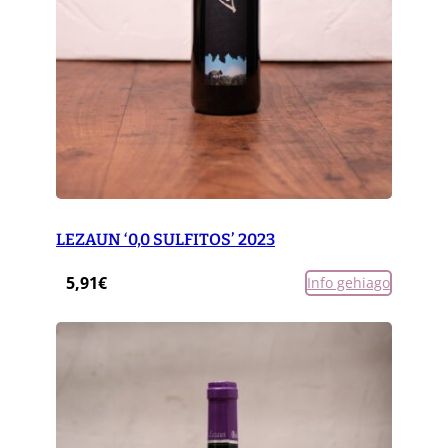
LEZAUN ‘0,0 SULFITOS’ 2023
5,91
€
Info gehiago