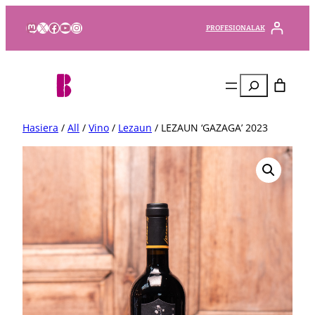
Mastodon
X
Facebook
YouTube
Instagram
PROFESIONALAK
Bilatu
Hasiera
/
All
/
Vino
/
Lezaun
/ LEZAUN ‘GAZAGA’ 2023