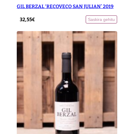
t
GIL BERZAL ‘RECOVECO SAN JULIAN’ 2019
i
t
32,55
€
Saskira gehitu
y