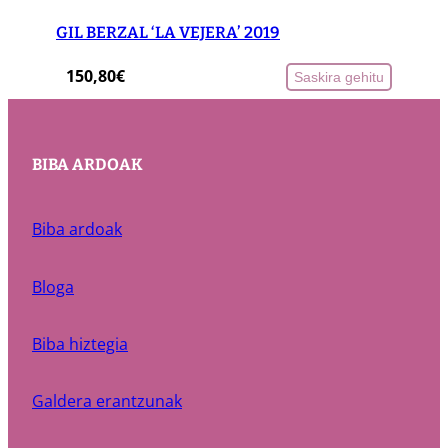
GIL BERZAL ‘LA VEJERA’ 2019
150,80
€
Saskira gehitu
BIBA ARDOAK
Biba ardoak
Bloga
Biba hiztegia
Galdera erantzunak