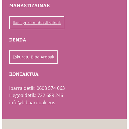
MAHASTIZAINAK
Ikusi gure mahastizainak
DENDA
Eskuratu Biba Ardoak
KONTAKTUA
Iparraldetik: 0608 574 063
Hegoaldetik: 722 689 246
info@bibaardoak.eus