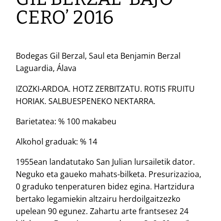
CERO’ 2016
Bodegas Gil Berzal, Saul eta Benjamin Berzal
Laguardia, Álava
IZOZKI-ARDOA. HOTZ ZERBITZATU. ROTIS FRUITU
HORIAK. SALBUESPENEKO NEKTARRA.
Barietatea: % 100 makabeu
Alkohol graduak: % 14
1955ean landatutako San Julian lursailetik dator.
Neguko eta gaueko mahats-bilketa. Presurizazioa,
0 graduko tenperaturen bidez egina. Hartzidura
bertako legamiekin altzairu herdoilgaitzezko
upelean 90 egunez. Zahartu arte frantsesez 24