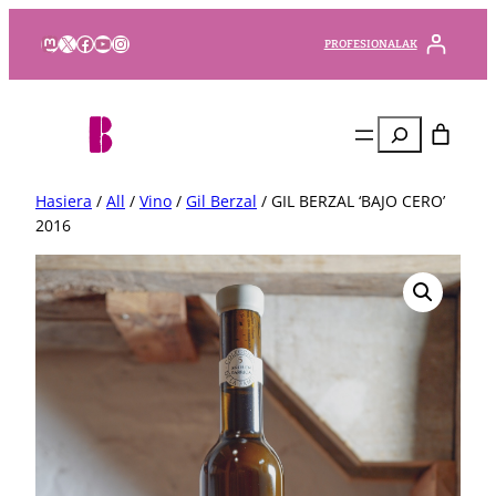
Mastodon
X
Facebook
YouTube
Instagram
PROFESIONALAK
Bilatu
Hasiera
/
All
/
Vino
/
Gil Berzal
/ GIL BERZAL ‘BAJO CERO’
2016