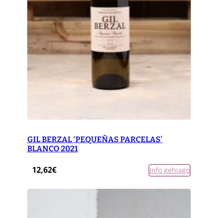
GIL BERZAL ‘PEQUEÑAS PARCELAS’
BLANCO 2021
12,62
€
Info gehiago