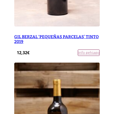
GIL BERZAL ‘PEQUEÑAS PARCELAS’ TINTO
2019
12,32
€
Info gehiago