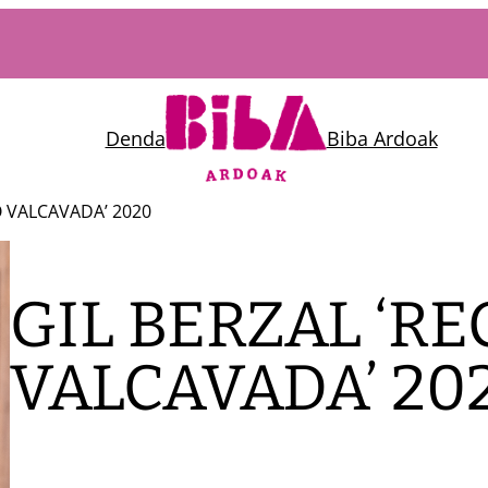
Denda
Biba Ardoak
O VALCAVADA’ 2020
GIL BERZAL ‘R
VALCAVADA’ 20