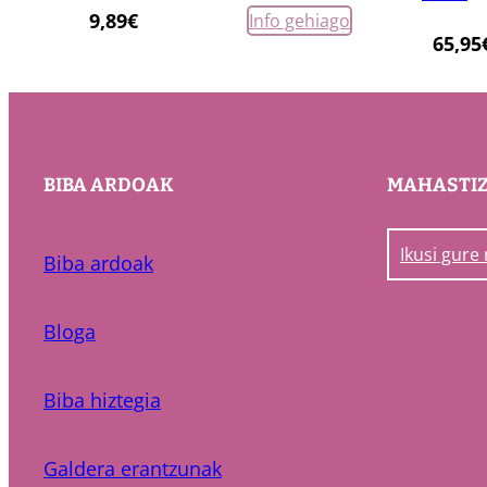
9,89
€
Info gehiago
65,95
BIBA ARDOAK
MAHASTI
Ikusi gure
Biba ardoak
Bloga
Biba hiztegia
Galdera erantzunak