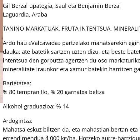
Gil Berzal upategia, Saul eta Benjamin Berzal
Laguardia, Araba
TANINO MARKATUAK. FRUTA INTENTSUA. MINERALI
Ardo hau «Valcavada» partzelako mahatsarekin egind
dauka: ate batetik sartzen uzten dizu, eta beste batet
intentsua den gorputza agertzen du oso markaturiko
mineralitate iraunkor eta xamur batekin harritzen ga
Barietatea:
% 80 tempranillo, % 20 garnatxa beltza
Alkohol graduazioa: % 14
Ardogintza:
Mahatsa eskuz biltzen da, eta mahastian bertan eta
errendimendua 4.000 kg/ha. Hotzeko aurre-hartzidu