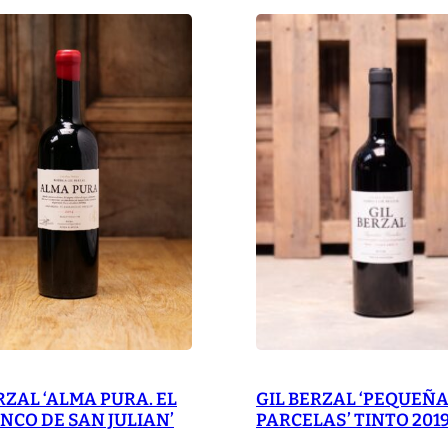
Z
A
L
'
R
E
C
O
V
E
C
O
V
A
RZAL ‘ALMA PURA. EL
GIL BERZAL ‘PEQUEÑ
L
NCO DE SAN JULIAN’
PARCELAS’ TINTO 201
C