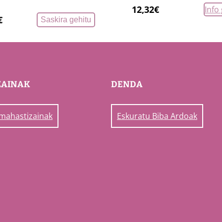
A
12,32
€
Info
€
Saskira gehitu
V
A
D
A
'
ZAINAK
DENDA
2
0
 mahastizainak
Eskuratu Biba Ardoak
2
0
q
u
a
n
t
i