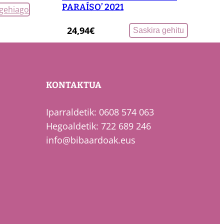
PARAÍSO’ 2021
 gehiago
24,94
€
Saskira gehitu
KONTAKTUA
Iparraldetik: 0608 574 063
Hegoaldetik: 722 689 246
info@bibaardoak.eus