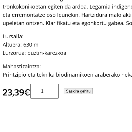
tronkokonikoetan egiten da ardoa. Legamia indigene
eta erremontatze oso leunekin. Hartzidura malolakti
upeletan ontzen. Klarifikatu eta egonkortu gabea. S
Lursaila:
Altuera: 630 m
Lurzorua: buztin-karezkoa
Mahastizaintza:
Printzipio eta teknika biodinamikoen araberako neka
G
23,39
€
Saskira gehitu
I
L
B
E
R