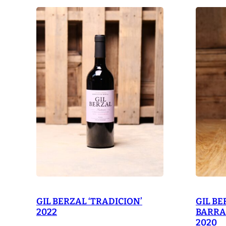
GIL BERZAL ‘TRADICION’
GIL BE
2022
BARRA
2020