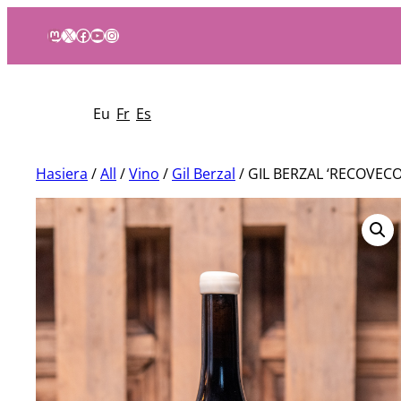
Mastodon
X
Facebook
YouTube
Instagram
Eu
Fr
Es
Hasiera
/
All
/
Vino
/
Gil Berzal
/ GIL BERZAL ‘RECOVEC