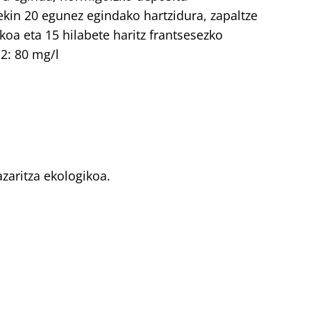
kin 20 egunez egindako hartzidura, zapaltze
koa eta 15 hilabete haritz frantsesezko
o2: 80 mg/l
zaritza ekologikoa.