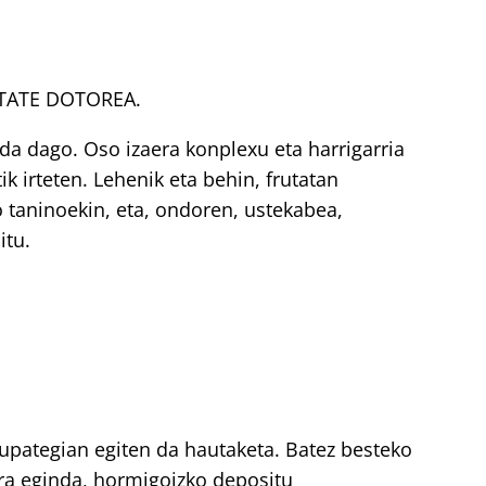
TATE DOTOREA.
a dago. Oso izaera konplexu eta harrigarria
ik irteten. Lehenik eta behin, frutatan
 taninoekin, eta, ondoren, ustekabea,
itu.
 upategian egiten da hautaketa. Batez besteko
ra eginda, hormigoizko depositu