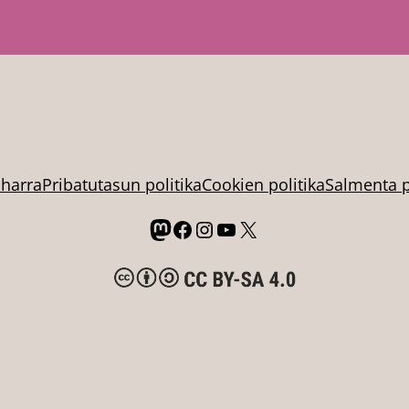
t
y
oharra
Pribatutasun politika
Cookien politika
Salmenta p
Mastodon
Facebook
Instagram
YouTube
X