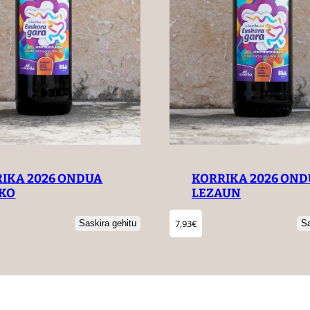
KORRIKA 2026 ON
IKA 2026 ONDUA
LEZAUN
RKO
7,93
€
Sa
Saskira gehitu