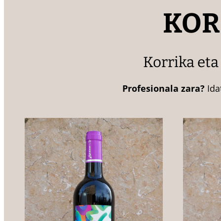
KOR
Korrika eta
Profesionala zara?
Ida