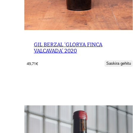
GIL BERZAL ‘GLORYA FINCA
VALCAVADA’ 2020
49,71
€
Saskira gehitu