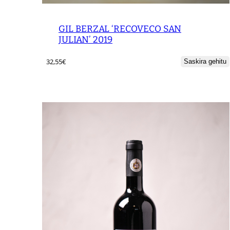
GIL BERZAL ‘RECOVECO SAN
JULIAN’ 2019
32,55
€
Saskira gehitu