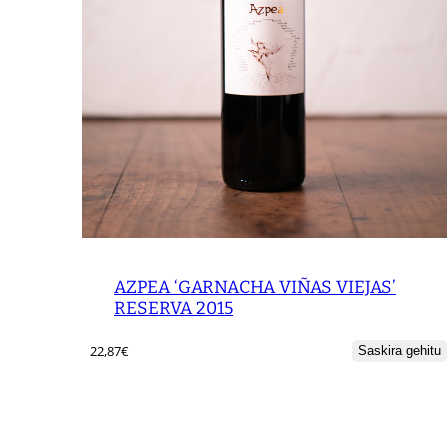
AZPEA ‘GARNACHA VIÑAS VIEJAS’
RESERVA 2015
22,87
€
Saskira gehitu