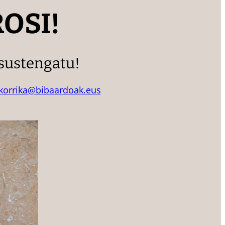
OSI!
 sustengatu!
korrika@bibaardoak.eus