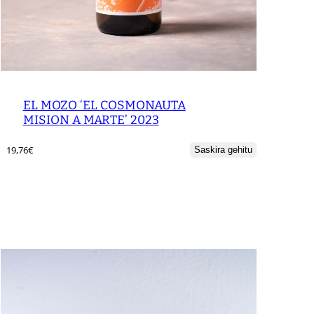
EL MOZO ‘EL COSMONAUTA
MISION A MARTE’ 2023
19,76
€
Saskira gehitu