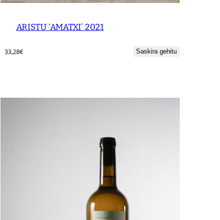
ARISTU ‘AMATXI’ 2021
33,28
€
Saskira gehitu