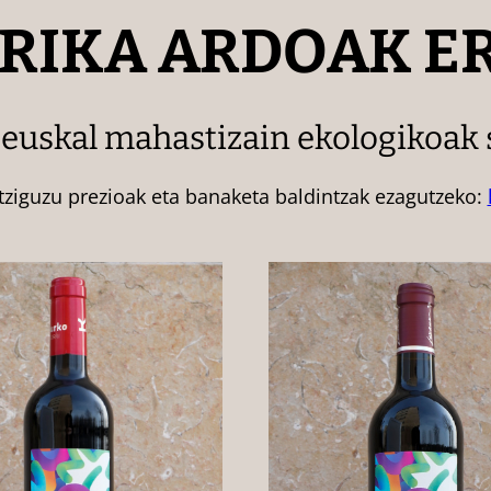
RIKA ARDOAK ER
 euskal mahastizain ekologikoak
tziguzu prezioak eta banaketa baldintzak ezagutzeko: