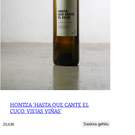
HONTZA ‘HASTA QUE CANTE EL
CUCO. VIEJAS VIÑAS’
20,63
€
Saskira gehitu