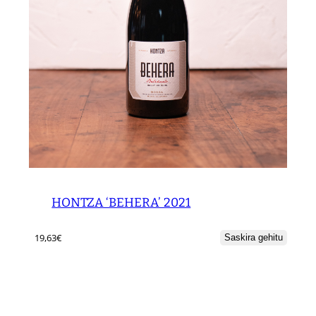
HONTZA ‘BEHERA’ 2021
19,63
€
Saskira gehitu