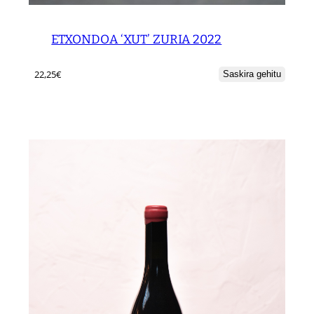
ETXONDOA ‘XUT’ ZURIA 2022
22,25
€
Saskira gehitu