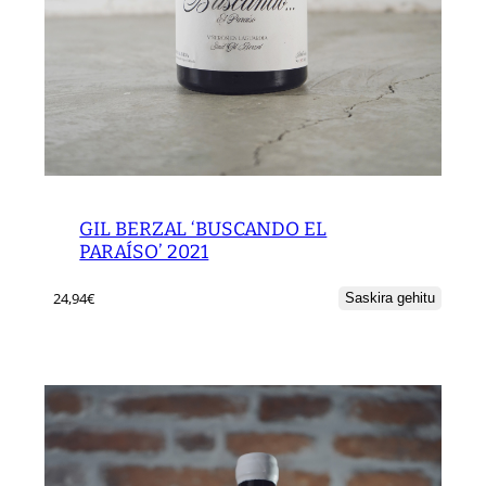
GIL BERZAL ‘BUSCANDO EL
PARAÍSO’ 2021
24,94
€
Saskira gehitu