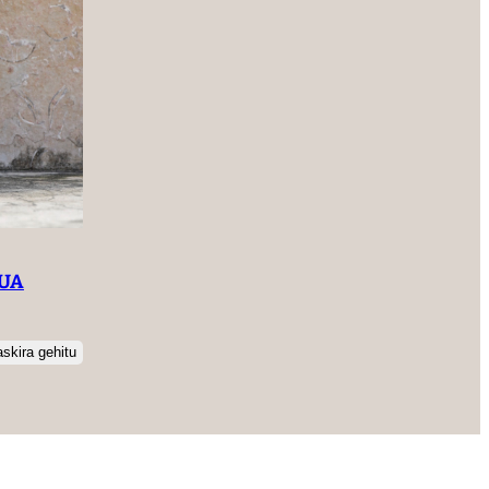
DUA
skira gehitu