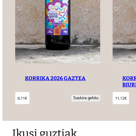
KORRIKA 2026 GAZTEA
KORR
BIU
6,11
€
11,12
€
Saskira gehitu
Ikusi guztiak