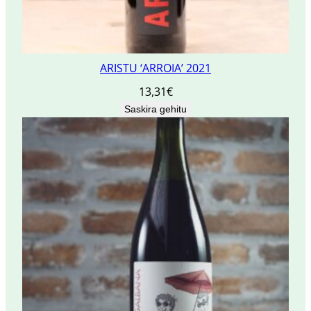
ARISTU ‘ARROIA’ 2021
13,31
€
Saskira gehitu