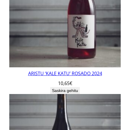
ARISTU ‘KALE KATU’ ROSADO 2024
10,65
€
Saskira gehitu