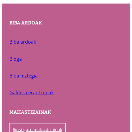
BIBA ARDOAK
Biba ardoak
Bloga
Biba hiztegia
Galdera erantzunak
MAHASTIZAINAK
Ikusi gure mahastizainak