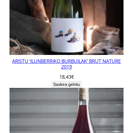
ARISTU ‘ILUNBERRIKO BURBUILAK’ BRUT NATURE
2019
18,43
€
Saskira gehitu