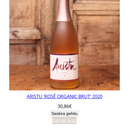
ARISTU ‘ROSÉ ORGANIC BRUT’ 2020
30,86
€
Saskira gehitu
Denak ikusi