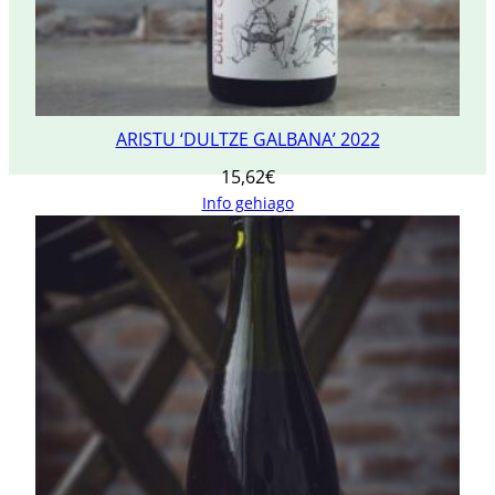
ARISTU ‘DULTZE GALBANA’ 2022
15,62
€
Info gehiago