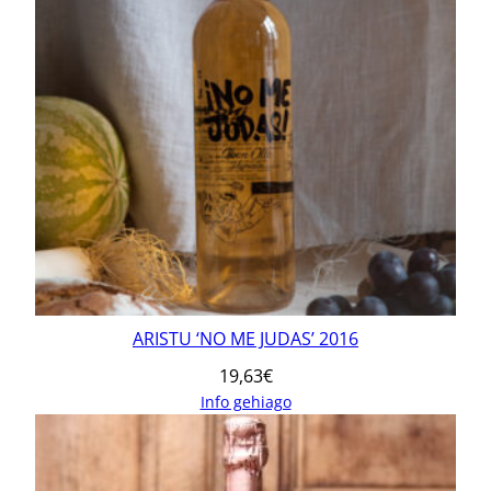
ARISTU ‘NO ME JUDAS’ 2016
19,63
€
Info gehiago