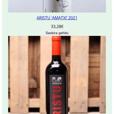
ARISTU ‘AMATXI’ 2021
33,28
€
Saskira gehitu