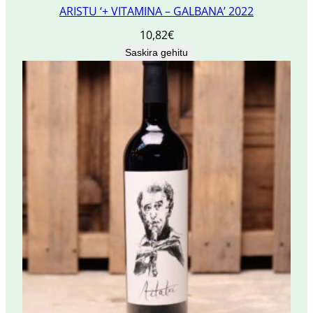
ARISTU ‘+ VITAMINA – GALBANA’ 2022
10,82
€
Saskira gehitu