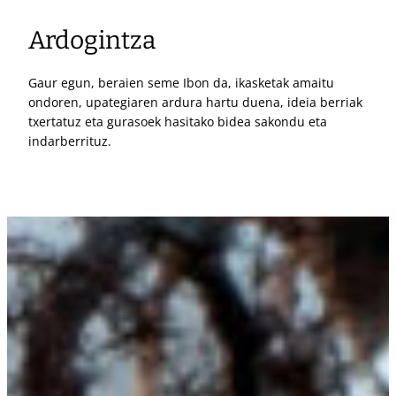
Ardogintza
Gaur egun, beraien seme Ibon da, ikasketak amaitu
ondoren, upategiaren ardura hartu duena, ideia berriak
txertatuz eta gurasoek hasitako bidea sakondu eta
indarberrituz.