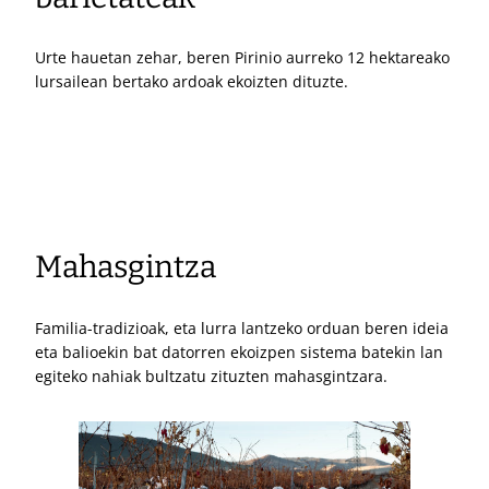
Urte hauetan zehar, beren Pirinio aurreko 12 hektareako
lursailean bertako ardoak ekoizten dituzte.
Mahasgintza
Familia-tradizioak, eta lurra lantzeko orduan beren ideia
eta balioekin bat datorren ekoizpen sistema batekin lan
egiteko nahiak bultzatu zituzten mahasgintzara.