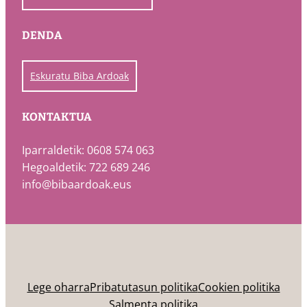
DENDA
Eskuratu Biba Ardoak
KONTAKTUA
Iparraldetik: 0608 574 063
Hegoaldetik: 722 689 246
info@bibaardoak.eus
Lege oharra
Pribatutasun politika
Cookien politika
Salmenta politika