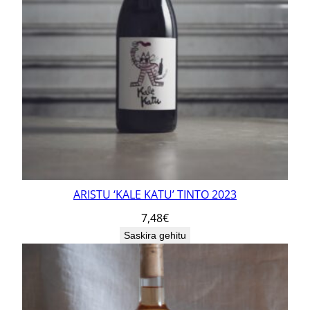
ARISTU ‘KALE KATU’ TINTO 2023
7,48
€
Saskira gehitu