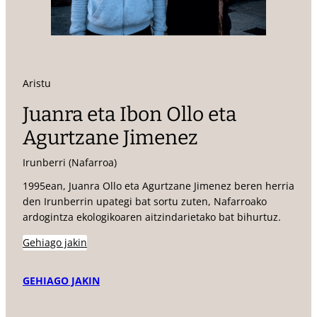
Aristu
Juanra eta Ibon Ollo eta
Agurtzane Jimenez
Irunberri (Nafarroa)
1995ean, Juanra Ollo eta Agurtzane Jimenez beren herria
den Irunberrin upategi bat sortu zuten, Nafarroako
ardogintza ekologikoaren aitzindarietako bat bihurtuz.
Gehiago jakin
GEHIAGO JAKIN