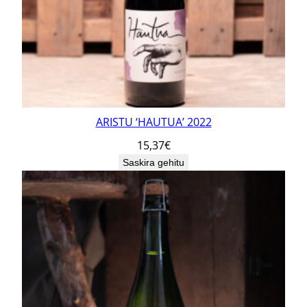
ARISTU ‘HAUTUA’ 2022
15,37
€
Saskira gehitu