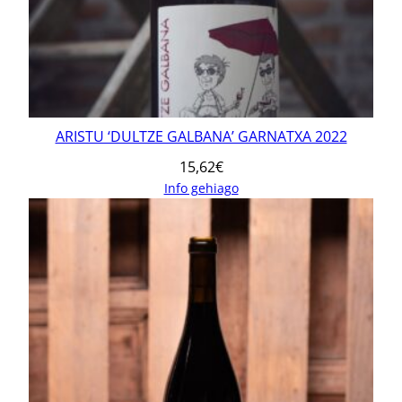
ARISTU ‘DULTZE GALBANA’ GARNATXA 2022
15,62
€
Info gehiago