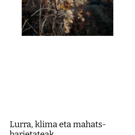
Lurra, klima eta mahats-
barietateak