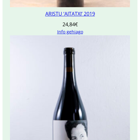
ARISTU ‘AITATXI’ 2019
24,84
€
Info gehiago