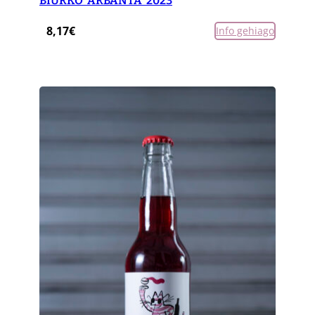
BIURKO ‘ARBANTA’ 2023
8,17
€
Info gehiago