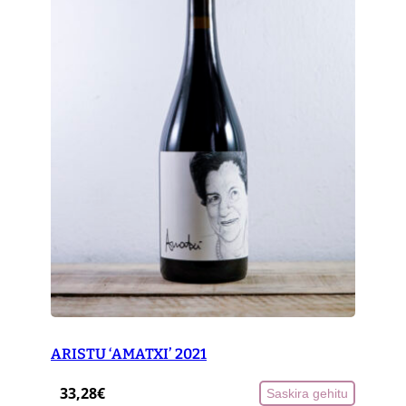
ARISTU ‘AMATXI’ 2021
33,28
€
Saskira gehitu