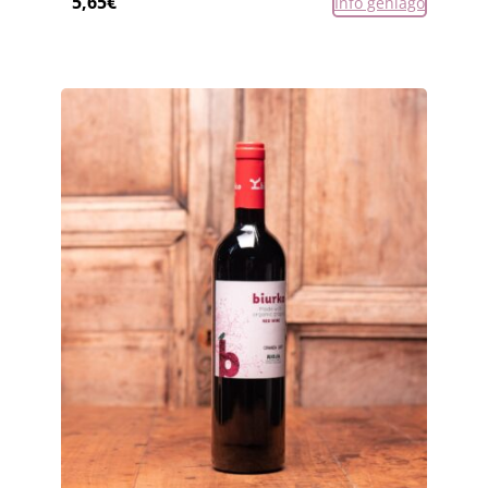
5,65
€
Info gehiago