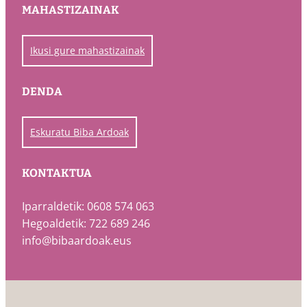
MAHASTIZAINAK
Ikusi gure mahastizainak
DENDA
Eskuratu Biba Ardoak
KONTAKTUA
Iparraldetik: 0608 574 063
Hegoaldetik: 722 689 246
info@bibaardoak.eus