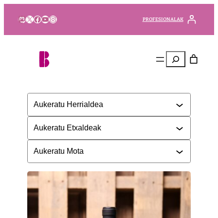
Mastodon
X
Facebook
YouTube
Instagram
PROFESIONALAK
Bilatu