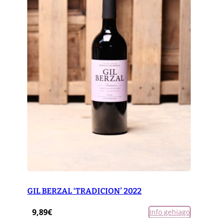
GIL BERZAL ‘TRADICION’ 2022
9,89
€
Info gehiago