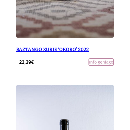
BAZTANGO XURIE ‘OKORO’ 2022
22,39
€
Info gehiago