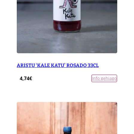
ARISTU ‘KALE KATU’ ROSADO 33CL
4,74
€
Info gehiago