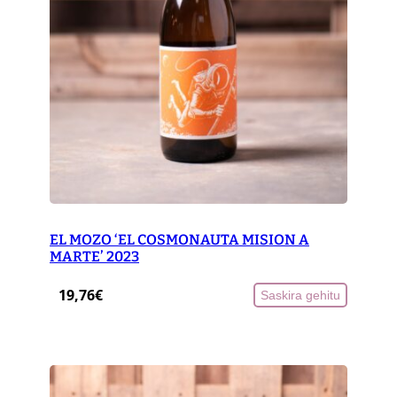
EL MOZO ‘EL COSMONAUTA MISION A
MARTE’ 2023
19,76
€
Saskira gehitu