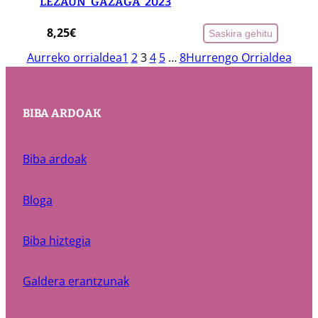
LEZAUN ‘GAZAGA’ 2023
8,25
€
Saskira gehitu
Aurreko orrialdea
1
2
3
4
5
…
8
Hurrengo Orrialdea
BIBA ARDOAK
Biba ardoak
Bloga
Biba hiztegia
Galdera erantzunak