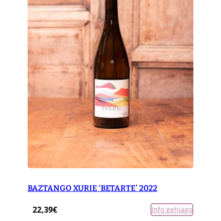
BAZTANGO XURIE ‘BETARTE’ 2022
22,39
€
Info gehiago