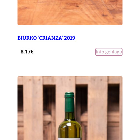
BIURKO ‘CRIANZA’ 2019
8,17
€
Info gehiago