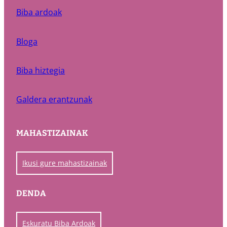
Biba ardoak
Bloga
Biba hiztegia
Galdera erantzunak
MAHASTIZAINAK
Ikusi gure mahastizainak
DENDA
Eskuratu Biba Ardoak