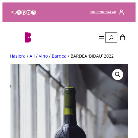
Mastodon
X
Facebook
YouTube
Instagram
PROFESIONALAK
Bilatu
Hasiera
/
All
/
Vino
/
Bardea
/ BARDEA ‘BIDAU’ 2022