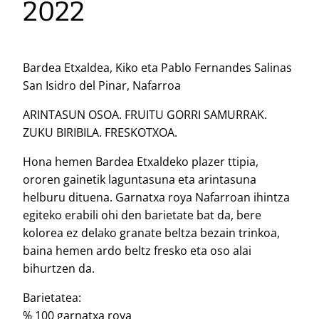
2022
Bardea Etxaldea, Kiko eta Pablo Fernandes Salinas
San Isidro del Pinar, Nafarroa
ARINTASUN OSOA. FRUITU GORRI SAMURRAK.
ZUKU BIRIBILA. FRESKOTXOA.
Hona hemen Bardea Etxaldeko plazer ttipia,
ororen gainetik laguntasuna eta arintasuna
helburu dituena. Garnatxa roya Nafarroan ihintza
egiteko erabili ohi den barietate bat da, bere
kolorea ez delako granate beltza bezain trinkoa,
baina hemen ardo beltz fresko eta oso alai
bihurtzen da.
Barietatea:
% 100 garnatxa roya