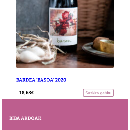
BARDEA ‘BASOA’ 2020
18,63
€
Saskira gehitu
BIBA ARDOAK