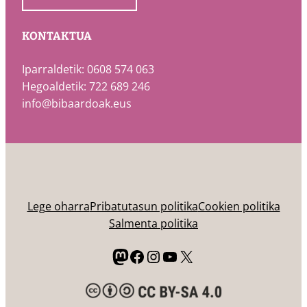
KONTAKTUA
Iparraldetik: 0608 574 063
Hegoaldetik: 722 689 246
info@bibaardoak.eus
Lege oharra
Pribatutasun politika
Cookien politika
Salmenta politika
Mastodon
Facebook
Instagram
YouTube
X