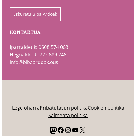
Eskuratu Biba Ardoak
KONTAKTUA
Iparraldetik: 0608 574 063
Hegoaldetik: 722 689 246
info@bibaardoak.eus
Lege oharra
Pribatutasun politika
Cookien politika
Salmenta politika
Mastodon
Facebook
Instagram
YouTube
X