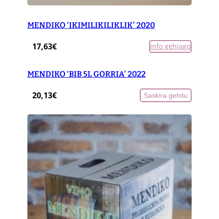
MENDIKO ‘IKIMILIKILIKLIK’ 2020
17,63
€
Info gehiago
MENDIKO ‘BIB 5L GORRIA’ 2022
20,13
€
Saskira gehitu