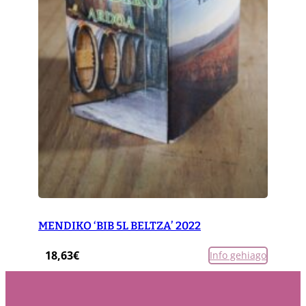
MENDIKO ‘BIB 5L BELTZA’ 2022
18,63
€
Info gehiago