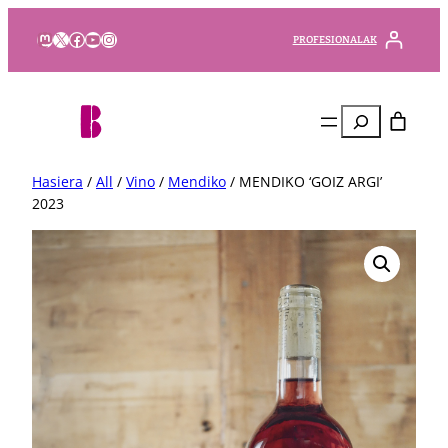
Mastodon
X
Facebook
YouTube
Instagram
PROFESIONALAK
Bilatu
Hasiera
/
All
/
Vino
/
Mendiko
/ MENDIKO ‘GOIZ ARGI’
2023