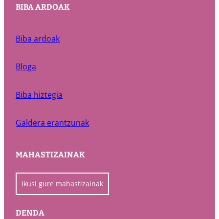
BIBA ARDOAK
Biba ardoak
Bloga
Biba hiztegia
Galdera erantzunak
MAHASTIZAINAK
Ikusi gure mahastizainak
DENDA