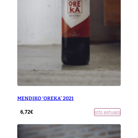
MENDIKO ‘OREKA’ 2021
6,72
€
Info gehiago