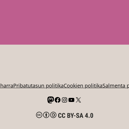
oharra
Pribatutasun politika
Cookien politika
Salmenta p
Mastodon
Facebook
Instagram
YouTube
X