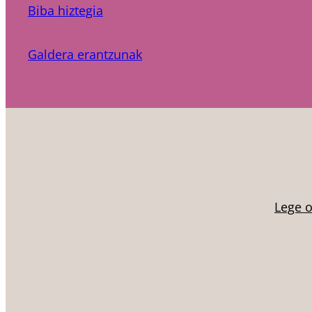
Biba hiztegia
Galdera erantzunak
Lege 