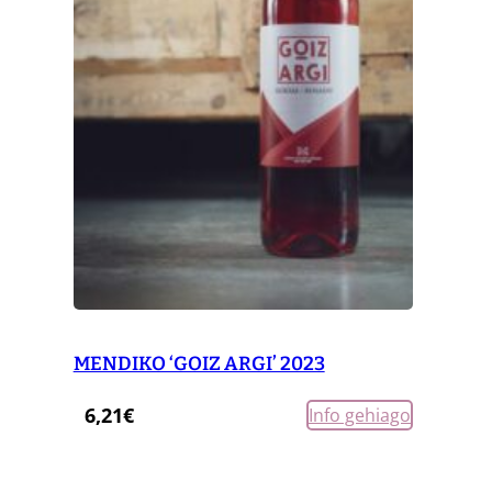
MENDIKO ‘GOIZ ARGI’ 2023
6,21
€
Info gehiago