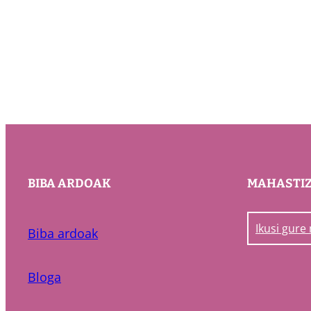
BIBA ARDOAK
MAHASTI
Ikusi gure
Biba ardoak
Bloga