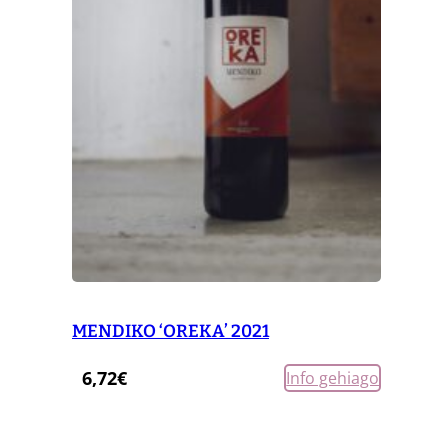
MENDIKO ‘OREKA’ 2021
6,72
€
Info gehiago