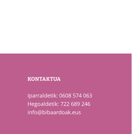
KONTAKTUA
Iparraldetik: 0608 574 063
Hegoaldetik: 722 689 246
info@bibaardoak.eus