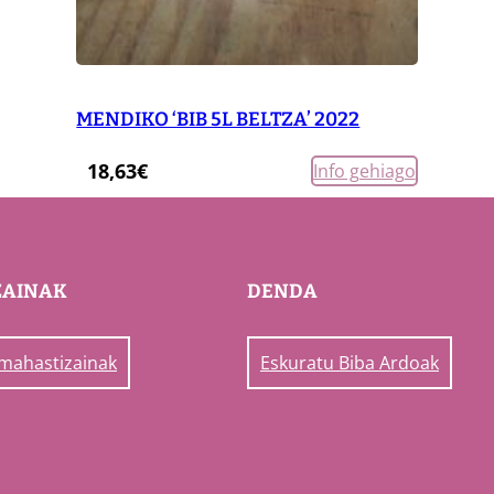
MENDIKO ‘BIB 5L BELTZA’ 2022
18,63
€
Info gehiago
ZAINAK
DENDA
 mahastizainak
Eskuratu Biba Ardoak