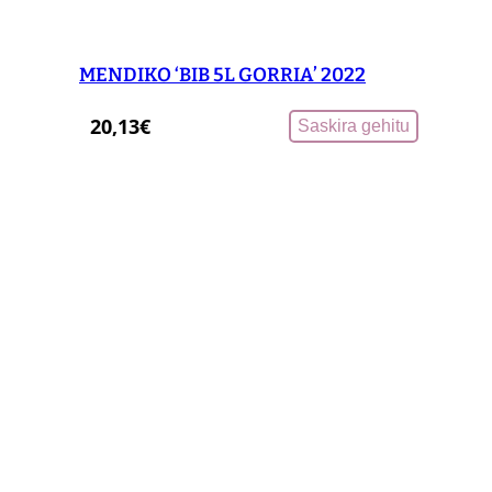
MENDIKO ‘BIB 5L GORRIA’ 2022
20,13
€
Saskira gehitu