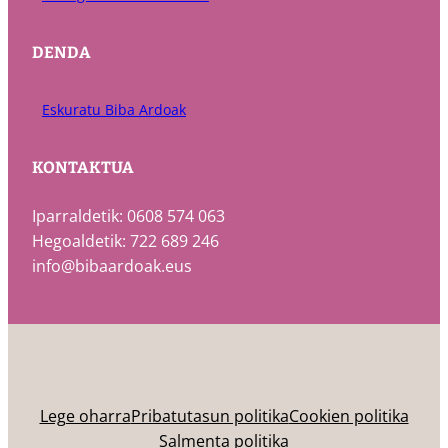
DENDA
Eskuratu Biba Ardoak
KONTAKTUA
Iparraldetik: 0608 574 063
Hegoaldetik: 722 689 246
info@bibaardoak.eus
Lege oharra
Pribatutasun politika
Cookien politika
Salmenta politika