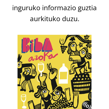
inguruko informazio guztia
aurkituko duzu.