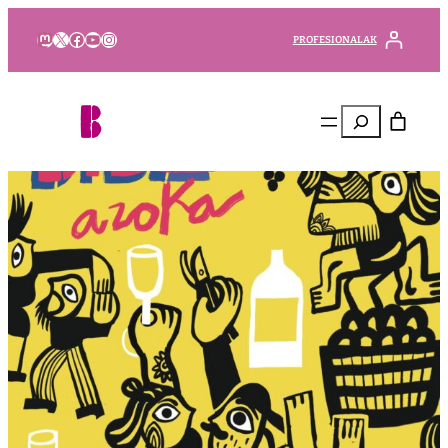
Mastodon
X
Facebook
YouTube
Instagram
PROFESIONALAK
Bilatu