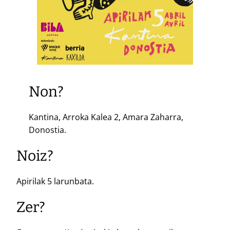
Non?
Kantina, Arroka Kalea 2, Amara Zaharra,
Donostia.
Noiz?
Apirilak 5 larunbata.
Zer?