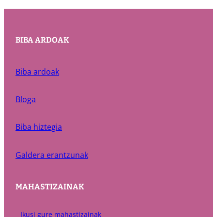
BIBA ARDOAK
Biba ardoak
Bloga
Biba hiztegia
Galdera erantzunak
MAHASTIZAINAK
Ikusi gure mahastizainak