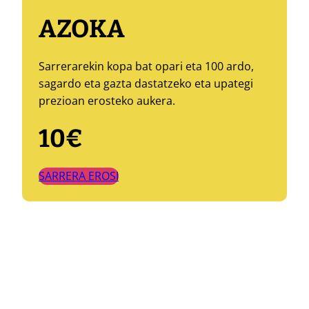
AZOKA
Sarrerarekin kopa bat opari eta 100 ardo,
sagardo eta gazta dastatzeko eta upategi
prezioan erosteko aukera.
10€
SARRERA EROSI