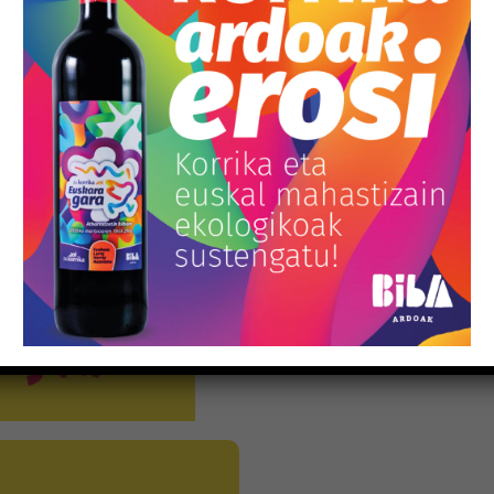
La librairie
Kaxilda
sera égal
de pensée critique, la souve
De 11h à 18h :
l’occasion d
de déguster près de 100 vin
les acheter directement au
13h
présentation du résea
De 18h à 23h
fête avec les 
Mane Galinha (Disco-House