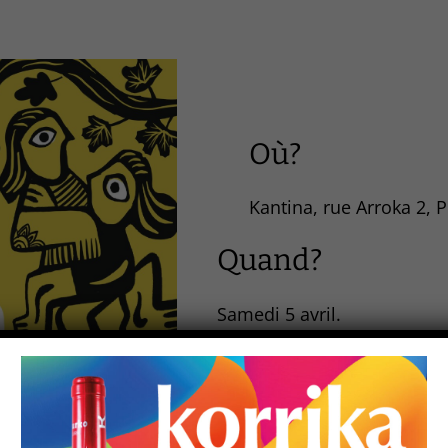
Où?
Kantina, rue Arroka 2, 
Quand?
Samedi 5 avril.
Quoi?
Kantina
ouvert toute la jour
saison, fait maison et bio.