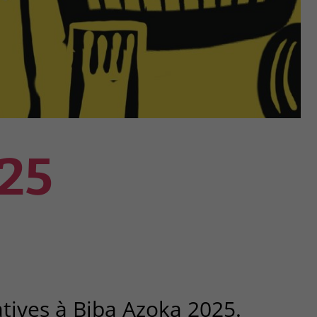
25
atives à Biba Azoka 2025.