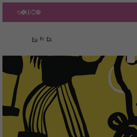
Mastodon
X
Facebook
YouTube
Instagram
Fr
Es
Eu