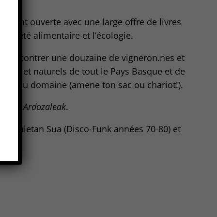
ement ouverte avec une large offre de livres
raineté alimentaire et l’écologie.
e rencontrer une douzaine de vigneron.nes et
s bio et naturels de tout le Pays Basque et de
 prix du domaine (amene ton sac ou chariot!).
u
Biba Ardozaleak
.
DJ Itzaletan Sua (Disco-Funk années 70-80) et
).