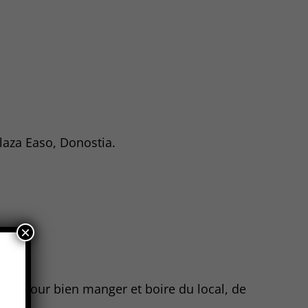
Plaza Easo, Donostia.
×
née pour bien manger et boire du local, de