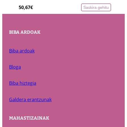
50,67
€
Saskira gehitu
BIBA ARDOAK
Biba ardoak
Bloga
Biba hiztegia
Galdera erantzunak
MAHASTIZAINAK