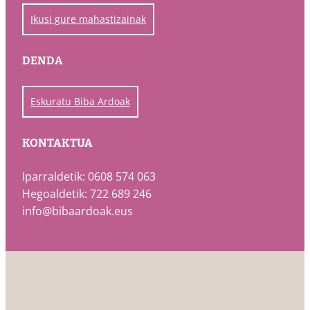
Ikusi gure mahastizainak
DENDA
Eskuratu Biba Ardoak
KONTAKTUA
Iparraldetik: 0608 574 063
Hegoaldetik: 722 689 246
info@bibaardoak.eus