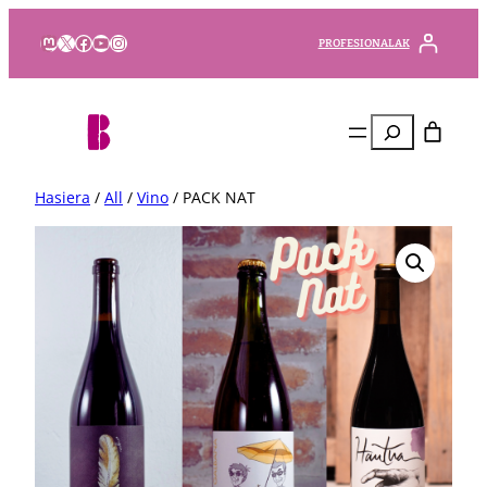
Mastodon
X
Facebook
YouTube
Instagram
PROFESIONALAK
Bilatu
Hasiera
/
All
/
Vino
/ PACK NAT