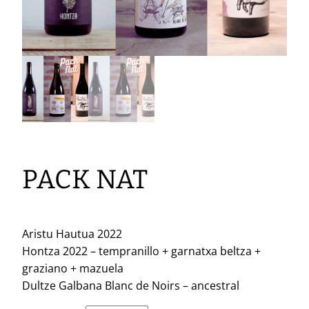
PACK NAT
Aristu Hautua 2022
Hontza 2022 – tempranillo + garnatxa beltza +
graziano + mazuela
Dultze Galbana Blanc de Noirs – ancestral