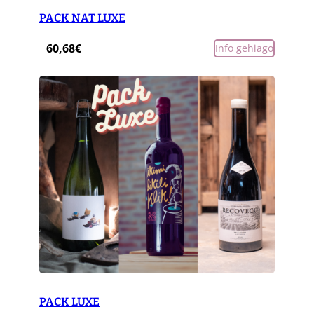
PACK NAT LUXE
60,68
€
Info gehiago
PACK LUXE