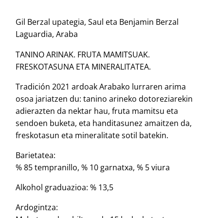
Gil Berzal upategia, Saul eta Benjamin Berzal
Laguardia, Araba
TANINO ARINAK. FRUTA MAMITSUAK.
FRESKOTASUNA ETA MINERALITATEA.
Tradición 2021 ardoak Arabako lurraren arima
osoa jariatzen du: tanino arineko dotoreziarekin
adierazten da nektar hau, fruta mamitsu eta
sendoen buketa, eta handitasunez amaitzen da,
freskotasun eta mineralitate sotil batekin.
Barietatea:
% 85 tempranillo, % 10 garnatxa, % 5 viura
Alkohol graduazioa: % 13,5
Ardogintza: