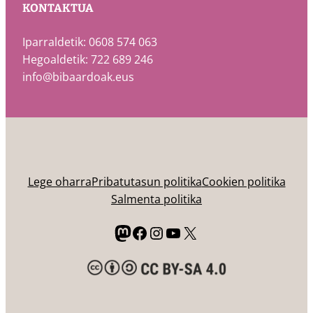
KONTAKTUA
Iparraldetik: 0608 574 063
Hegoaldetik: 722 689 246
info@bibaardoak.eus
Lege oharra
Pribatutasun politika
Cookien politika
Salmenta politika
Mastodon
Facebook
Instagram
YouTube
X