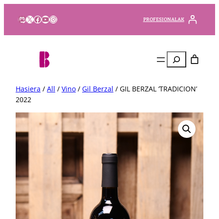
Mastodon
X
Facebook
YouTube
Instagram
PROFESIONALAK
Bilatu
Hasiera
/
All
/
Vino
/
Gil Berzal
/ GIL BERZAL ‘TRADICION’
2022