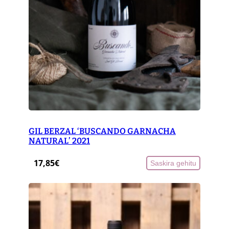
GIL BERZAL ‘BUSCANDO GARNACHA
NATURAL’ 2021
17,85
€
Saskira gehitu