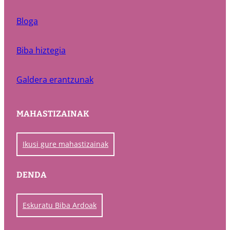
Bloga
Biba hiztegia
Galdera erantzunak
MAHASTIZAINAK
Ikusi gure mahastizainak
DENDA
Eskuratu Biba Ardoak