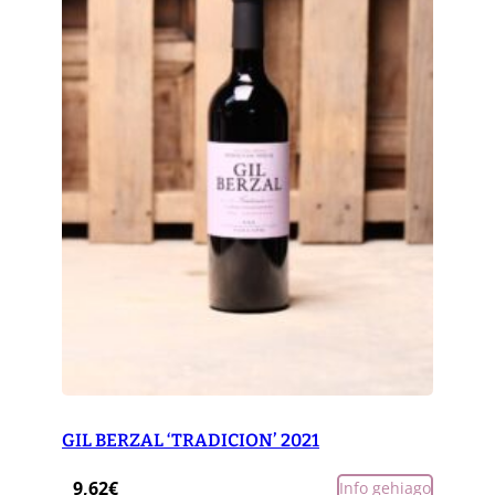
GIL BERZAL ‘TRADICION’ 2021
9,62
€
Info gehiago