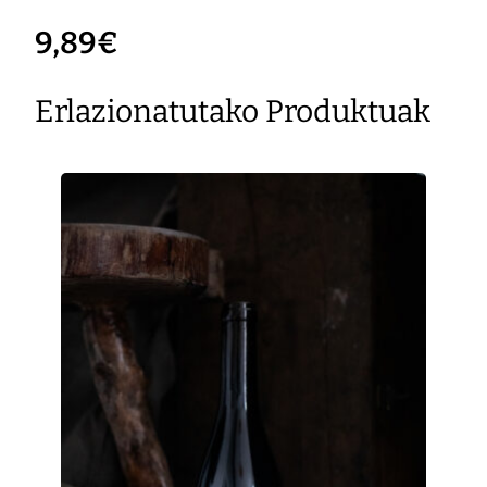
9,89
€
Erlazionatutako Produktuak