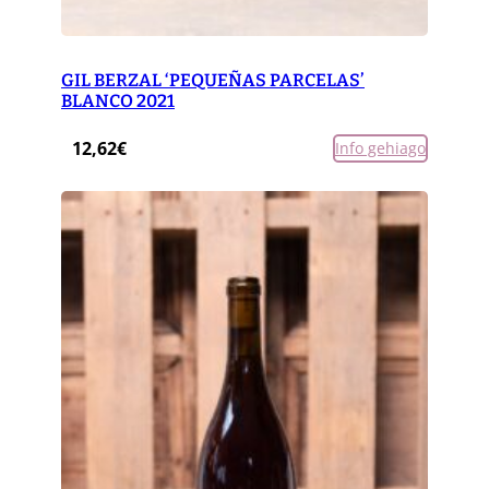
GIL BERZAL ‘PEQUEÑAS PARCELAS’
BLANCO 2021
12,62
€
Info gehiago