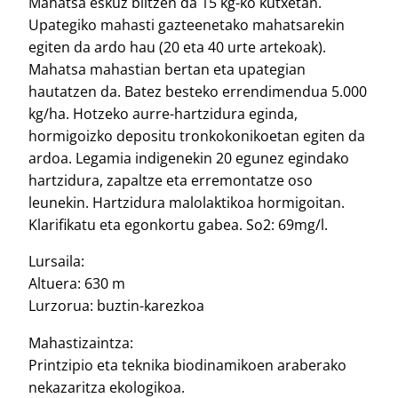
Mahatsa eskuz biltzen da 15 kg-ko kutxetan.
Upategiko mahasti gazteenetako mahatsarekin
egiten da ardo hau (20 eta 40 urte artekoak).
Mahatsa mahastian bertan eta upategian
hautatzen da. Batez besteko errendimendua 5.000
kg/ha. Hotzeko aurre-hartzidura eginda,
hormigoizko depositu tronkokonikoetan egiten da
ardoa. Legamia indigenekin 20 egunez egindako
hartzidura, zapaltze eta erremontatze oso
leunekin. Hartzidura malolaktikoa hormigoitan.
Klarifikatu eta egonkortu gabea. So2: 69mg/l.
Lursaila:
Altuera: 630 m
Lurzorua: buztin-karezkoa
Mahastizaintza:
Printzipio eta teknika biodinamikoen araberako
nekazaritza ekologikoa.