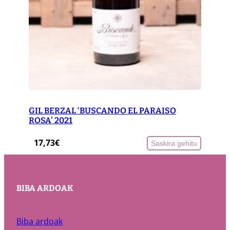
GIL BERZAL ‘BUSCANDO EL PARAISO
ROSA’ 2021
17,73
€
Saskira gehitu
BIBA ARDOAK
Biba ardoak