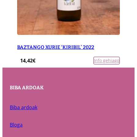
BAZTANGO XURIE ‘KIRIBIL’ 2022
14,42
€
Info gehiago
BIBA ARDOAK
Biba ardoak
Bloga