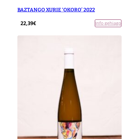
BAZTANGO XURIE ‘OKORO’ 2022
22,39
€
Info gehiago