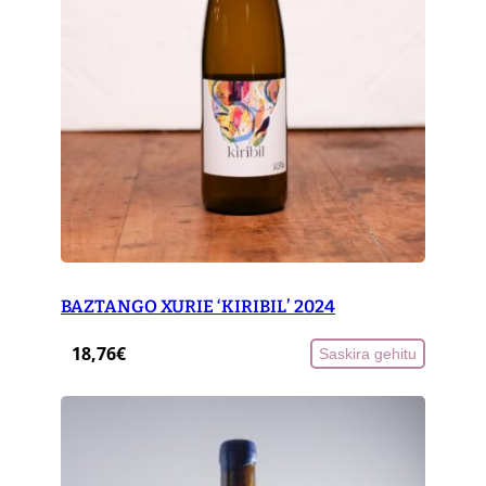
BAZTANGO XURIE ‘KIRIBIL’ 2024
18,76
€
Saskira gehitu