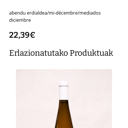
abendu erdialdea/mi-décembre/mediados
diciembre
22,39
€
Erlazionatutako Produktuak