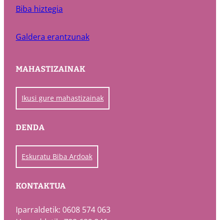
Biba hiztegia
Galdera erantzunak
MAHASTIZAINAK
Ikusi gure mahastizainak
DENDA
Eskuratu Biba Ardoak
KONTAKTUA
Iparraldetik: 0608 574 063