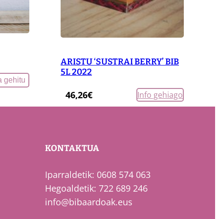
ARISTU ‘SUSTRAI BERRY’ BIB
5L 2022
a gehitu
46,26
€
Info gehiago
KONTAKTUA
Iparraldetik: 0608 574 063
Hegoaldetik: 722 689 246
info@bibaardoak.eus