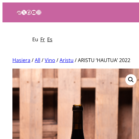
Mastodon
X
Facebook
YouTube
Instagram
Eu
Fr
Es
Hasiera
/
All
/
Vino
/
Aristu
/ ARISTU ‘HAUTUA’ 2022