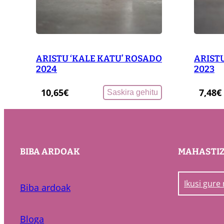
ARISTU ‘KALE KATU’ ROSADO
ARISTU
2024
2023
10,65
€
7,48
€
Saskira gehitu
BIBA ARDOAK
MAHASTI
Ikusi gure
Biba ardoak
Bloga