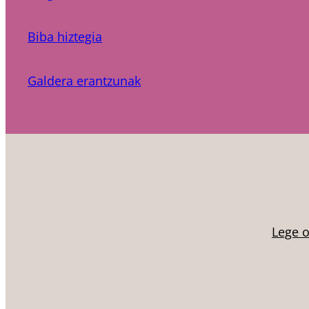
Biba hiztegia
Galdera erantzunak
Lege 