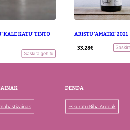
 ‘KALE KATU’ TINTO
ARISTU ‘AMATXI’ 2021
33,28
€
Saskir
Saskira gehitu
ZAINAK
DENDA
 mahastizainak
Eskuratu Biba Ardoak