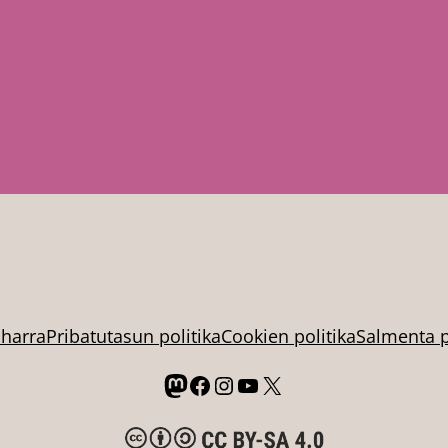
oharra
Pribatutasun politika
Cookien politika
Salmenta p
Mastodon
Facebook
Instagram
YouTube
X