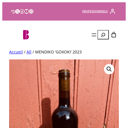
Mastodon
X
Facebook
YouTube
Instagram
PROFESSIONNELS
Rechercher
Accueil
/
All
/ MENDIKO ‘GOXOKI’ 2023