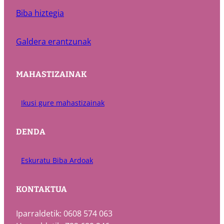
Biba hiztegia
Galdera erantzunak
MAHASTIZAINAK
Ikusi gure mahastizainak
DENDA
Eskuratu Biba Ardoak
KONTAKTUA
Iparraldetik: 0608 574 063