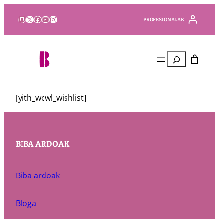
Mastodon
X
Facebook
YouTube
Instagram
PROFESIONALAK
Bilatu
[yith_wcwl_wishlist]
BIBA ARDOAK
Biba ardoak
Bloga