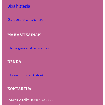
Biba hiztegia
Galdera erantzunak
MAHASTIZAINAK
Ikusi gure mahastizainak
DENDA
Eskuratu Biba Ardoak
KONTAKTUA
Iparraldetik: 0608 574 063