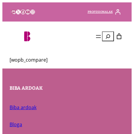
Mastodon
X
Facebook
YouTube
Instagram
PROFESIONALAK
Bilatu
[wopb_compare]
BIBA ARDOAK
Biba ardoak
Bloga