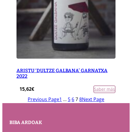
ARISTU ‘DULTZE GALBANA’ GARNATXA
2022
15,62
€
Saber más
Previous Page
1
…
5
6
7
8
Next Page
BIBA ARDOAK