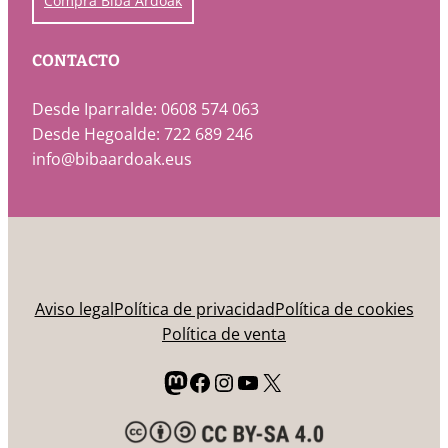
Compra Biba Ardoak
CONTACTO
Desde Iparralde: 0608 574 063
Desde Hegoalde: 722 689 246
info@bibaardoak.eus
Aviso legal
Política de privacidad
Política de cookies
Política de venta
Mastodon
Facebook
Instagram
YouTube
X