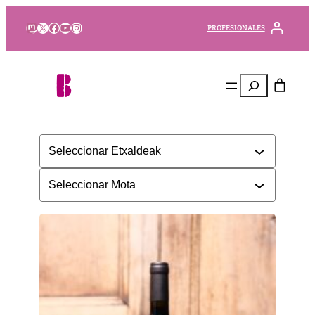
Mastodon
X
Facebook
YouTube
Instagram
PROFESIONALES
Buscar