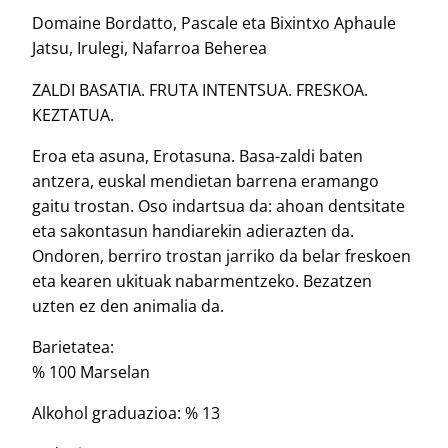
Domaine Bordatto, Pascale eta Bixintxo Aphaule
Jatsu, Irulegi, Nafarroa Beherea
ZALDI BASATIA. FRUTA INTENTSUA. FRESKOA.
KEZTATUA.
Eroa eta asuna, Erotasuna. Basa-zaldi baten
antzera, euskal mendietan barrena eramango
gaitu trostan. Oso indartsua da: ahoan dentsitate
eta sakontasun handiarekin adierazten da.
Ondoren, berriro trostan jarriko da belar freskoen
eta kearen ukituak nabarmentzeko. Bezatzen
uzten ez den animalia da.
Barietatea:
% 100 Marselan
Alkohol graduazioa: % 13