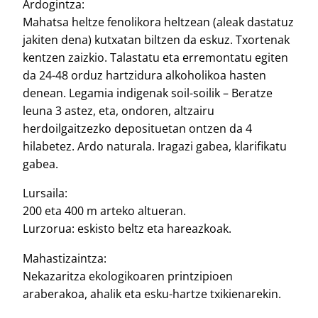
Ardogintza:
Mahatsa heltze fenolikora heltzean (aleak dastatuz
jakiten dena) kutxatan biltzen da eskuz. Txortenak
kentzen zaizkio. Talastatu eta erremontatu egiten
da 24-48 orduz hartzidura alkoholikoa hasten
denean. Legamia indigenak soil-soilik – Beratze
leuna 3 astez, eta, ondoren, altzairu
herdoilgaitzezko deposituetan ontzen da 4
hilabetez. Ardo naturala. Iragazi gabea, klarifikatu
gabea.
Lursaila:
200 eta 400 m arteko altueran.
Lurzorua: eskisto beltz eta hareazkoak.
Mahastizaintza:
Nekazaritza ekologikoaren printzipioen
araberakoa, ahalik eta esku-hartze txikienarekin.