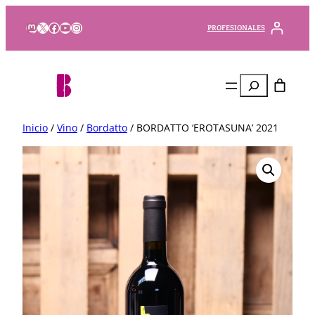
Mastodon
X
Facebook
YouTube
Instagram
PROFESIONALES
Buscar
Inicio
/
Vino
/
Bordatto
/ BORDATTO ‘EROTASUNA’ 2021