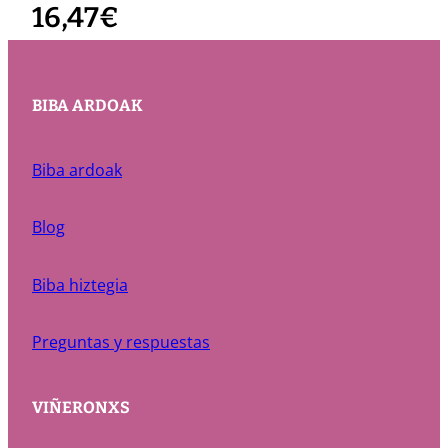
16,47
€
BIBA ARDOAK
Biba ardoak
Blog
Biba hiztegia
Preguntas y respuestas
VIÑERONXS