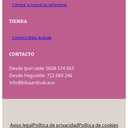
Conoce a nuestros viñeronxs
TIENDA
Compra Biba Ardoak
CONTACTO
Desde Iparralde: 0608 574 063
Desde Hegoalde: 722 689 246
info@bibaardoak.eus
Aviso legal
Política de privacidad
Política de cookies