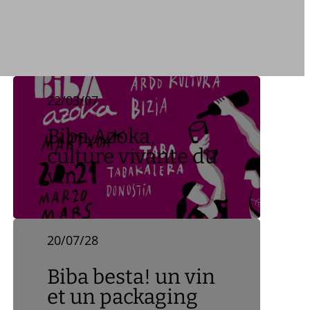
22/03/07
Biba Azoka,
culture vivante du
vin
20/07/28
Biba besta! un vin
et un packaging