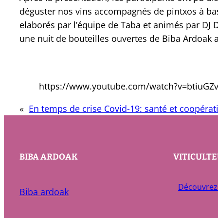
déguster nos vins accompagnés de pintxos à bas
elaborés par l’équipe de Taba et animés par DJ D
une nuit de bouteilles ouvertes de Biba Ardoak 
https://www.youtube.com/watch?v=btiuGZ
«
En temps de crise Covid-19: santé et coopérat
BIBA ARDOAK
VITICULT
Découvrez
Biba ardoak