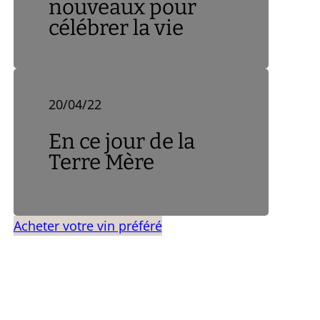
nouveaux pour
célébrer la vie
20/04/22
En ce jour de la
Terre Mère
Acheter votre vin préféré