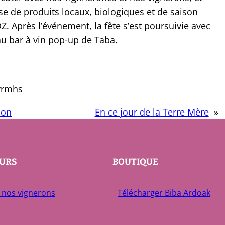
e de produits locaux, biologiques et de saison
Z. Après l’événement, la fête s’est poursuivie avec
au bar à vin pop-up de Taba.
vrmhs
ion
En ce jour de la Terre Mère
»
EURS
BOUTIQUE
 nos vignerons
Télécharger Biba Ardoak