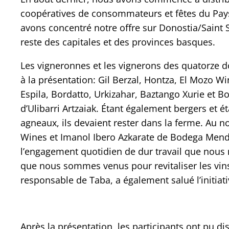
coopératives de consommateurs et fêtes du Pay
avons concentré notre offre sur Donostia/Saint S
reste des capitales et des provinces basques.
Les vigneronnes et les vignerons des quatorze 
à la présentation: Gil Berzal, Hontza, El Mozo Wi
Espila, Bordatto, Urkizahar, Baztango Xurie et B
d’Ulibarri Artzaiak. Étant également bergers et é
agneaux, ils devaient rester dans la ferme. Au 
Wines et Imanol Ibero Azkarate de Bodega Mendiko
l’engagement quotidien de dur travail que nous 
que nous sommes venus pour revitaliser les vin
responsable de Taba, a également salué l’initiative
Après la présentation, les participants ont pu d