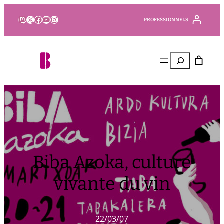
Mastodon
X
Facebook
YouTube
Instagram
PROFESSIONNELS
Rechercher
Biba Azoka, culture
vivante du vin
22/03/07