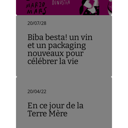
20/07/28
Biba besta! un vin
et un packaging
nouveaux pour
célébrer la vie
20/04/22
En ce jour de la
Terre Mère