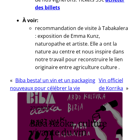
des billets
À voir:
recommandation de visite à Tabakalera
: exposition de Emma Kunz,
naturopathe et artiste. Elle a ont la
nature au centre et nous inspire dans
notre travail pour reconstruire le lien
originaire entre agriculture culture .
«
Biba besta! un vin et un packaging
Vin officiel
nouveaux pour célébrer la vie
de Korrika
»
22/03/07
Biba Azoka, culture
vivante du vin