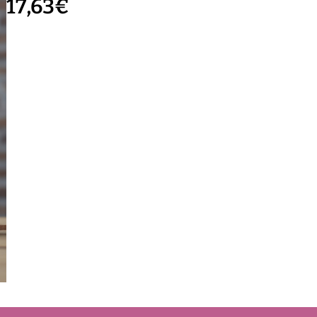
17,63
€