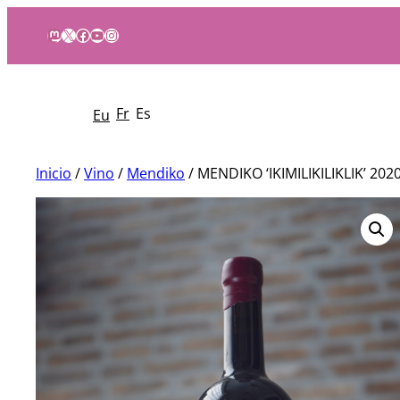
Mastodon
X
Facebook
YouTube
Instagram
Fr
Es
Eu
Inicio
/
Vino
/
Mendiko
/ MENDIKO ‘IKIMILIKILIKLIK’ 202