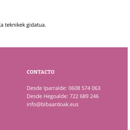
a teknikek gidatua.
CONTACTO
Desde Iparralde: 0608 574 063
Desde Hegoalde: 722 689 246
info@bibaardoak.eus