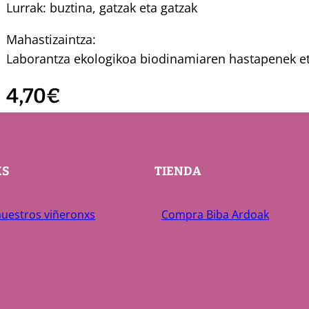
Lurrak: buztina, gatzak eta gatzak
Mahastizaintza:
Laborantza ekologikoa biodinamiaren hastapenek et
4,70
€
XS
TIENDA
uestros viñeronxs
Compra Biba Ardoak