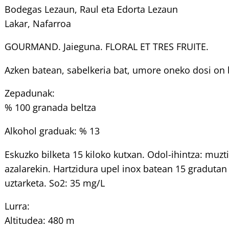
Bodegas Lezaun, Raul eta Edorta Lezaun
Lakar, Nafarroa
GOURMAND. Jaieguna. FLORAL ET TRES FRUITE.
Azken batean, sabelkeria bat, umore oneko dosi on b
Zepadunak:
% 100 granada beltza
Alkohol graduak: % 13
Eskuzko bilketa 15 kiloko kutxan. Odol-ihintza: mu
azalarekin. Hartzidura upel inox batean 15 gradutan
uztarketa. So2: 35 mg/L
Lurra:
Altitudea: 480 m