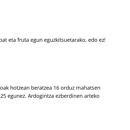
at eta fruta egun eguzkitsuetarako, edo ez!
ztioak hotzean beratzea 16 orduz mahatsen
 25 egunez. Ardogintza ezberdinen arteko