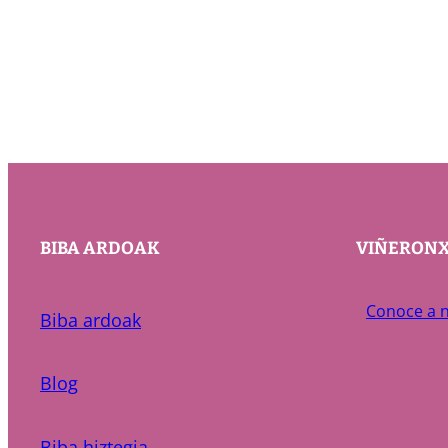
BIBA ARDOAK
VIÑERON
Conoce a n
Biba ardoak
Blog
Biba hiztegia