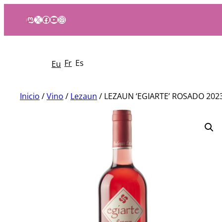
Mastodon
X
Facebook
YouTube
Instagram
Fr
Es
Eu
Inicio
/
Vino
/
Lezaun
/ LEZAUN ‘EGIARTE’ ROSADO 202