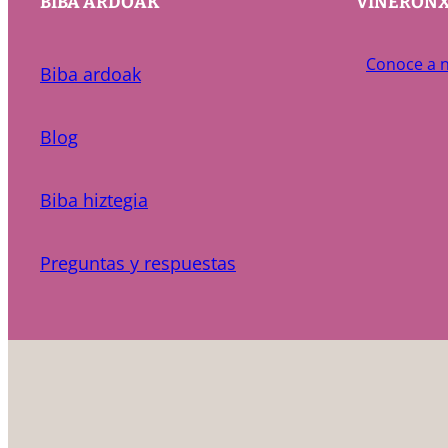
BIBA ARDOAK
VIÑERON
Conoce a n
Biba ardoak
Blog
Biba hiztegia
Preguntas y respuestas