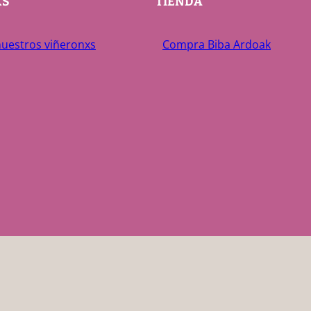
XS
TIENDA
uestros viñeronxs
Compra Biba Ardoak