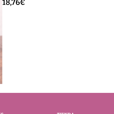
18,76
€