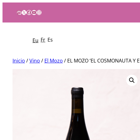
Mastodon
X
Facebook
YouTube
Instagram
Fr
Es
Eu
Inicio
/
Vino
/
El Mozo
/ EL MOZO ‘EL COSMONAUTA Y EL