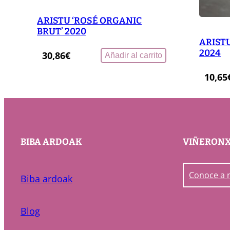
ARISTU ‘ROSÉ ORGANIC
BRUT’ 2020
ARIST
2024
30,86
€
Añadir al carrito
10,65
BIBA ARDOAK
VIÑERON
Conoce a 
Biba ardoak
Blog