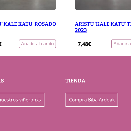
U ‘KALE KATU’ ROSADO
ARISTU ‘KALE KATU’ 
2023
€
7,48
€
Añadir al carrito
Añadir al
XS
TIENDA
nuestros viñeronxs
Compra Biba Ardoak