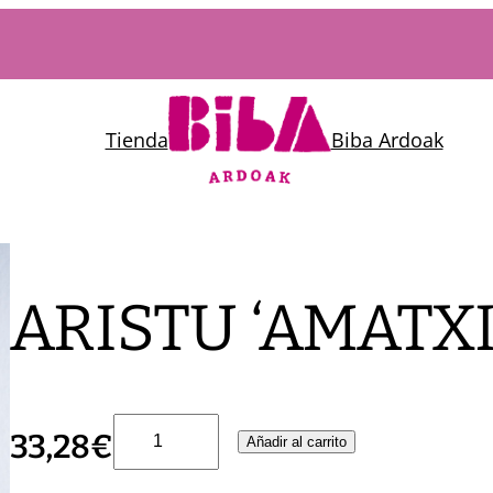
Tienda
Biba Ardoak
ARISTU ‘AMATXI
A
33,28
€
Añadir al carrito
R
I