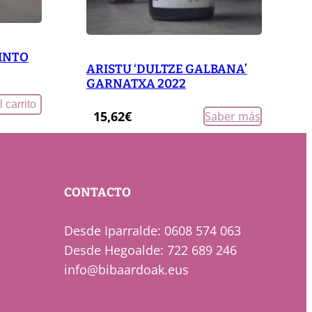
TINTO
ARISTU ‘DULTZE GALBANA’
GARNATXA 2022
 carrito
15,62
€
Saber más
CONTACTO
Desde Iparralde: 0608 574 063
Desde Hegoalde: 722 689 246
info@bibaardoak.eus