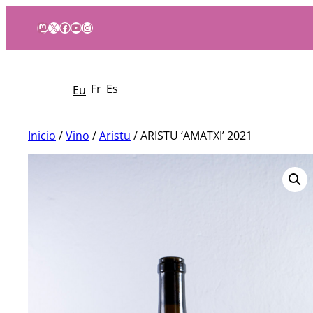
Mastodon
X
Facebook
YouTube
Instagram
Fr
Es
Eu
Inicio
/
Vino
/
Aristu
/ ARISTU ‘AMATXI’ 2021